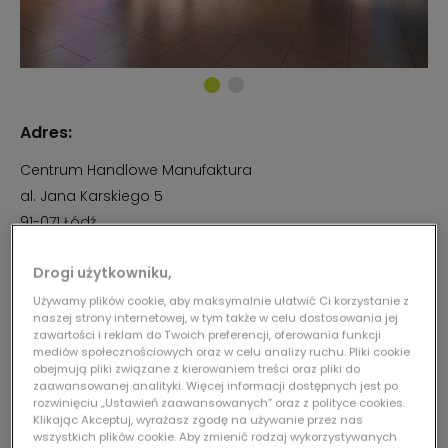
Adres:
Centrum Handlowe Manufaktura
al. Jana Karskiego 5
91-071
Łódź
Godziny otwarcia:
Drogi użytkowniku,
Używamy plików cookie, aby maksymalnie ułatwić Ci korzystanie z
Poniedziałek:
10:00
22:00
naszej strony internetowej, w tym także w celu dostosowania jej
zawartości i reklam do Twoich preferencji, oferowania funkcji
Wtorek:
10:00
22:00
mediów społecznościowych oraz w celu analizy ruchu. Pliki cookie
Środa:
10:00
22:00
obejmują pliki związane z kierowaniem treści oraz pliki do
zaawansowanej analityki. Więcej informacji dostępnych jest po
Czwartek:
10:00
22:00
rozwinięciu „Ustawień zaawansowanych” oraz z polityce cookies.
Piątek:
10:00
22:00
Klikając Akceptuj, wyrażasz zgodę na używanie przez nas
wszystkich plików cookie. Aby zmienić rodzaj wykorzystywanych