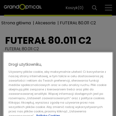
Koszyk(
0
)
Strona główna
|
Akcesoria
|
FUTERAŁ 80.011 C2
FUTERAŁ 80.011 C2
FUTERAŁ 80.011 C2
Ref: FUT.1000058
Drogi użytkowniku,
Używamy plików cookie, aby maksymalnie ułatwić Ci korzystanie z
naszej strony internetowej, w tym także w celu dostosowania jej
zawartości i reklam do Twoich preferencji, oferowania funkcji
mediów społecznościowych oraz w celu analizy ruchu. Pliki cookie
obejmują pliki związane z kierowaniem treści oraz pliki do
zaawansowanej analityki. Więcej informacji dostępnych jest po
rozwinięciu „Ustawień zaawansowanych” oraz z polityce cookies.
Klikając Akceptuj, wyrażasz zgodę na używanie przez nas
wszystkich plików cookie. Aby zmienić rodzaj wykorzystywanych
przez nas plików cookie, prosimy kliknąć „Ustawienia
zaawansowane”.
Polityka Cookies