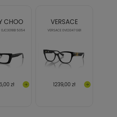
Y CHOO
VERSACE
B
 0JC3018B 5054
VERSACE 0VE3347 GB1
BURBE
5,00 zł
1239,00 zł
1