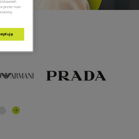
 „Ustawień
ie przez nas
prosimy
ceptuję