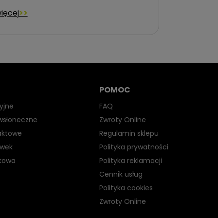
ięcej
POMOC
yjne
FAQ
iwsłoneczne
Zwroty Online
aktowe
Regulamin sklepu
ewek
Polityka prywatności
kowa
Polityka reklamacji
Cennik usług
Polityka cookies
Zwroty Online