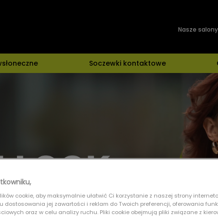
Nasze salony
wsłoneczne
Soczewki kontaktowe
tkowniku,
ików cookie, aby maksymalnie ułatwić Ci korzystanie z naszej strony interneto
lu dostosowania jej zawartości i reklam do Twoich preferencji, oferowania fun
iowych oraz w celu analizy ruchu. Pliki cookie obejmują pliki związane z kier