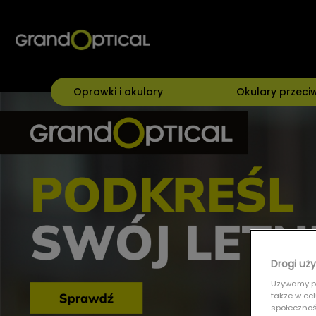
Oprawki i okulary
Okulary przeci
Drogi uży
Używamy pl
także w ce
społecznośc