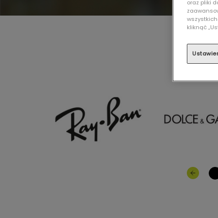
oraz pliki
zaawansowa
wszystkich
kliknąć „
Ustawie