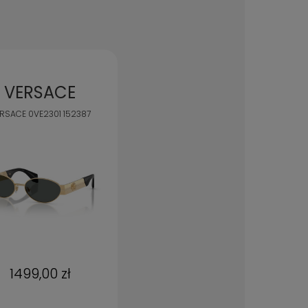
VERSACE
VERSACE
RSACE 0VE2301 152387
VERSACE 0VE4516 GB1/8G
1499,00 zł
1385,00 zł