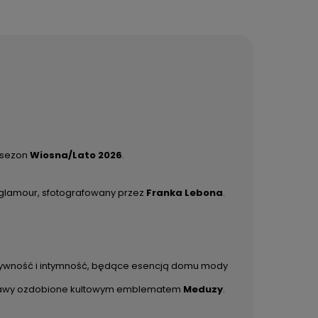
 sezon
Wiosna/Lato 2026
.
 glamour, sfotografowany przez
Franka Lebona
.
sywność i intymność, będące esencją domu mody
rawy ozdobione kultowym emblematem
Meduzy
.