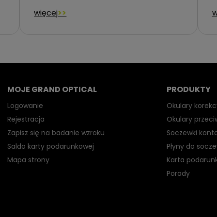
więcej
w
MOJE GRAND OPTICAL
PRODUKTY
Logowanie
Okulary korekc
Rejestracja
Okulary przec
Zapisz się na badanie wzroku
Soczewki kont
Saldo karty podarunkowej
Płyny do socz
Mapa strony
Karta podarun
Porady