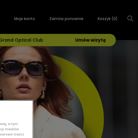
Moje konto
Zamów ponownie
Koszyk (
0
)
Grand Optical Club
Umów wizytę
wej, w tym
kcji mediów
owaniem treści