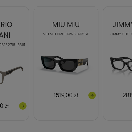
RIO
MIU MIU
JIMM
ANI
MIU MIU 0MU 09WS 1AB5S0
JIMMY CHOO
0EA3276U 6361
1519,00 zł
281
0 zł