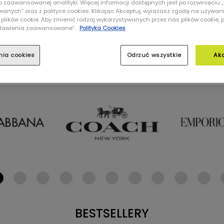
 do zaawansowanej analityki. Więcej informacji dostępnych jest po rozwinięciu
nych” oraz z polityce cookies. Klikając Akceptuj, wyrażasz zgodę na używan
 plików cookie. Aby zmienić rodzaj wykorzystywanych przez nas plików cookie, 
Ustawienia zaawansowane”.
Polityka Cookies
nia cookies
Odrzuć wszystkie
Ak
NASZE MARKI
BESTSELLERY