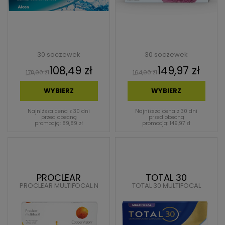
30 soczewek
30 soczewek
108,49 zł
149,97 zł
178,00 zł
164,00 zł
WYBIERZ
WYBIERZ
Najniższa cena z 30 dni
Najniższa cena z 30 dni
przed obecną
przed obecną
promocją: 89,89 zł
promocją: 149,97 zł
PROCLEAR
TOTAL 30
PROCLEAR MULTIFOCAL N
TOTAL 30 MULTIFOCAL