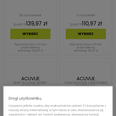
30 soczewek
3 soczewki
139,97 zł
110,97 zł
164,00 zł
137,00 zł
WYBIERZ
WYBIERZ
Najniższa cena z 30 dni
Najniższa cena z 30 dni
przed obecną
przed obecną
promocją: 139,97 zł
promocją: 110,97 zł
ACUVUE
ACUVUE
1DAY ACUVUE MOIST
1 DAY ACUVUE OASYS MAX
MULTIFOCAL
MULTIFOCAL
Drogi użytkowniku,
Używamy plików cookie, aby maksymalnie ułatwić Ci korzystanie z
naszej strony internetowej, w tym także w celu dostosowania jej
zawartości i reklam do Twoich preferencji, oferowania funkcji