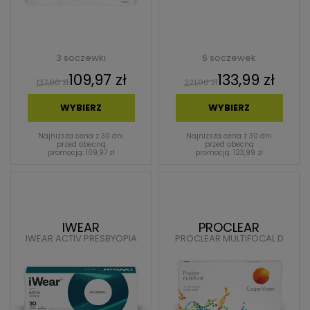
3 soczewki
6 soczewek
109,97 zł
133,99 zł
137,00 zł
221,00 zł
WYBIERZ
WYBIERZ
Najniższa cena z 30 dni
Najniższa cena z 30 dni
przed obecną
przed obecną
promocją: 109,97 zł
promocją: 123,99 zł
IWEAR
PROCLEAR
IWEAR ACTIV PRESBYOPIA
PROCLEAR MULTIFOCAL D