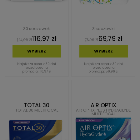
30 soczewek
3 soczewki
116,97 zł
69,79 zł
144,00 zł
73,00 zł
WYBIERZ
WYBIERZ
Najniższa cena z 30 dni
Najniższa cena z 30 dni
przed obecną
przed obecną
promocją: 116,97 zł
promocją: 59,96 zł
TOTAL 30
AIR OPTIX
TOTAL 30 MULTIFOCAL
AIR OPTIX PLUS HYDRAGLYDE
MULTIFOCAL