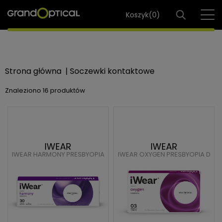
Koszyk(
0
)
Strona główna
|
Soczewki kontaktowe
Znaleziono
16 produktów
IWEAR
IWEAR
IWEAR HARMONY PRESBYOPIA
IWEAR OXYGEN PRESBYOPIA D