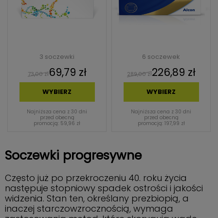
3 soczewki
6 soczewek
69,79 zł
226,89 zł
73,00 zł
289,00 zł
WYBIERZ
WYBIERZ
Najniższa cena z 30 dni
Najniższa cena z 30 dni
przed obecną
przed obecną
promocją: 59,96 zł
promocją: 197,99 zł
Soczewki progresywne
Często już po przekroczeniu 40. roku życia
następuje stopniowy spadek ostrości i jakości
widzenia. Stan ten, określany prezbiopią, a
inaczej starczowzrocznością, wymaga