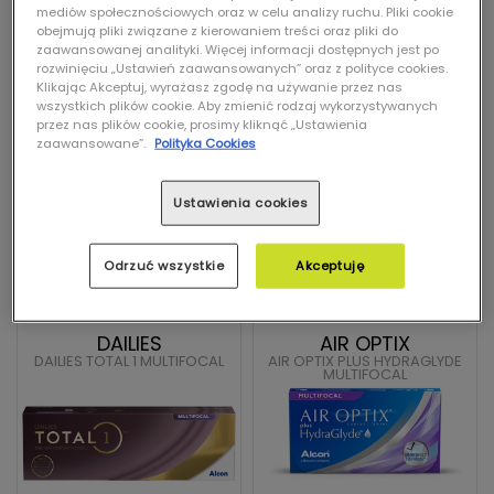
mediów społecznościowych oraz w celu analizy ruchu. Pliki cookie
obejmują pliki związane z kierowaniem treści oraz pliki do
zaawansowanej analityki. Więcej informacji dostępnych jest po
rozwinięciu „Ustawień zaawansowanych” oraz z polityce cookies.
30 soczewek
30 soczewek
Klikając Akceptuj, wyrażasz zgodę na używanie przez nas
108,89 zł
139,99 zł
wszystkich plików cookie. Aby zmienić rodzaj wykorzystywanych
154,00 zł
206,00 zł
przez nas plików cookie, prosimy kliknąć „Ustawienia
zaawansowane”.
Polityka Cookies
WYBIERZ
WYBIERZ
Najniższa cena z 30 dni
Najniższa cena z 30 dni
Ustawienia cookies
przed obecną
przed obecną
promocją: 93,67 zł
promocją: 139,99 zł
Odrzuć wszystkie
Akceptuję
DAILIES
AIR OPTIX
DAILIES TOTAL 1 MULTIFOCAL
AIR OPTIX PLUS HYDRAGLYDE
MULTIFOCAL