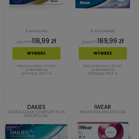
3 soczewki
6 soczewek
118,99 zł
189,99 zł
159,00 zł
289,00 zł
WYBIERZ
WYBIERZ
Najniższa cena z 30 dni
Najniższa cena z 30 dni
przed obecną
przed obecną
promocją: 96,87 zł
promocją: 166,31 zł
DAILIES
IWEAR
DAILIES AQUA COMFORT PLUS
IWEAR FLEX MULTIFOCAL
MULTIFOCAL