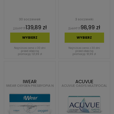
30 soczewek
3 soczewki
139,89 zł
98,99 zł
210,00 zł
154,00 zł
WYBIERZ
WYBIERZ
Najniższa cena z 30 dni
Najniższa cena z 30 dni
przed obecną
przed obecną
promocją: 121,99 zł
promocją: 91,99 zł
IWEAR
ACUVUE
IWEAR OXYGEN PRESBYOPIA N
ACUVUE OASYS MULTIFOCAL