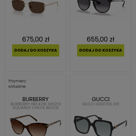
675,00 zł
655,00 zł
DODAJ DO KOSZYKA
DODAJ DO KOSZYKA
Przymierz
wirtualnie
BURBERRY
GUCCI
BURBERRY 0BE4216 300213
GUCCI GG1070S 001
SQUARED CHECK BLOCK