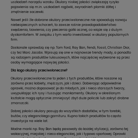
uszkodzeń narządu wzroku. Okulary niskiej jakości zwiększają ryzyko
pojawienia się m.in. uszkodzeń rogówki, zwyrodnień plamki żółtej i
zmętnienie soczewki.
Nawet jeśli źle dobrane okulary przeciwsłoneczne nie spowodują rozwoju
niebezpiecznych schorzeń, to zawsze rośnie prawdopodobieństwo
swędzenia, łzawienia, czy pieczenia gałki ocznej, co wiąże się z dużym
dyskomfortem. W związku z tym warto inwestować w okulary popularnych
firm.
Doskonale sprawdzą się np. Tom Ford, Ray Ban, Fendi, Fossil, Christian Dior,
czy też Marc Jacobs. Wpisują się one w najnowsze trendy mody, a ponadto
są rodzajem produktów luksusowych, które najczęściej wybierane są przez
osoby wymagające najwyżej jakości.
Dla kogo okulary przeciwsłoneczne?
Okulary przeciwsłoneczne to jeden z tych produktów, które noszone są
zarówno przez kobiety, mężczyzn, jak i dzieci. Dobierając odpowiednie
oprawki, można dopasować je do młodych, jak i nieco starszych twarzy,
uwypuklając ich rysy i tuszując mankamenty. Okulary w określonym
kształcie mogą optycznie zmniejszyć zbyt duże policzki lub zakryć drobne
zmarszczki.
Dobrej jakości okulary pasują do wszystkich dodatków, w tym torebki,
butów, czy eleganckiego garnituru. Kupno takich produktów to często
inwestycja na wiele lat.
Modne marki np. Ray Ban będą pasowały do każdej stylizacji, zarówno tej
wakacyjnej, miejskiej i nieco eleganckiej, jak i typowo sportowej. Oprawki