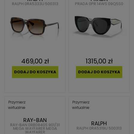
RALPH 0RA5333U 500313
PRADA 0PR 14WS 09Q5S0
469,00 zł
1315,00 zł
DODAJ DO KOSZYKA
DODAJ DO KOSZYKA
Przymierz
Przymierz
wirtualnie
wirtualnie
RAY-BAN
RALPH
RAY-BAN 0RB0840S 901/31
RALPH 0RA5319U 500313
MEGA WAYFARER MEGA
WAYFARER