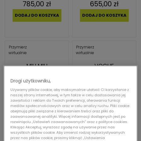
785,00 zł
655,00 zł
DODAJ DO KOSZYKA
DODAJ DO KOSZYKA
Przymierz
Przymierz
wirtualnie
wirtualnie
MIU MIU
VOGUE
MIU MIU 0MU 09WS 1AB5S0
VOGUE 0VO5338S W65613
Drogi użytkowniku,
Używamy plików cookie, aby maksymalnie ułatwić Ci korzystanie z
naszej strony internetowej, w tym także w celu dostosowania jej
zawartości i reklam do Twoich preferencji, oferowania funkcji
mediów społecznościowych oraz w celu analizy ruchu. Pliki cookie
obejmują pliki związane z kierowaniem treści oraz pliki do
zaawansowanej analityki. Więcej informacji dostępnych jest po
rozwinięciu „Ustawień zaawansowanych” oraz z polityce cookies.
Klikając Akceptuj, wyrażasz zgodę na używanie przez nas
1519,00 zł
465,00 zł
wszystkich plików cookie. Aby zmienić rodzaj wykorzystywanych
przez nas plików cookie, prosimy kliknąć „Ustawienia