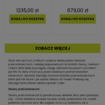
1235,00 zł
679,00 zł
DODAJ DO KOSZYKA
DODAJ DO KOSZYKA
ZOBACZ WIĘCEJ
Sezon letni jest tym, w którym szukamy dobrej jakości okularów
przeciwsłonecznych, najlepiej dopasowanych do kształtu twarzy, modnych
i takich, które będą przyciągały uwagę. Jednakże kluczowym czynnikiem
jest filtr UV, który chroni oczy przed szkodliwym promieniowaniem
słonecznym. Sprawdź, dlaczego noszenie okularów przeciwsłonecznych
latem jest tak ważne i jak wybrać idealny ich model. Przekonaj się,
dlaczego warto dobrać idealne oprawki i szkła.
Okulary przeciwsłoneczne
Okulary przeciwsłoneczne to ponadczasowy dodatek, który pełni podwójną
rolę - chroni delikatne soczewki narządu wzroku przed falami UV, a także
podkreśla wyczucie stylu. Bez względu na to, czy wybieramy się w