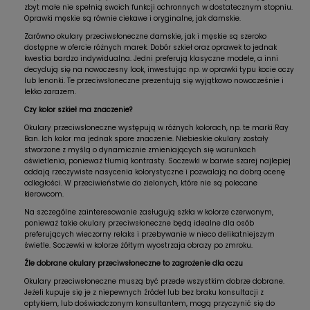
zbyt małe nie spełnią swoich funkcji ochronnych w dostatecznym stopniu.
Oprawki męskie są równie ciekawe i oryginalne, jak damskie.
Zarówno okulary przeciwsłoneczne damskie, jak i męskie są szeroko
dostępne w ofercie różnych marek. Dobór szkieł oraz oprawek to jednak
kwestia bardzo indywidualna. Jedni preferują klasyczne modele, a inni
decydują się na nowoczesny look, inwestując np. w oprawki typu kocie oczy
lub lenonki. Te przeciwsłoneczne prezentują się wyjątkowo nowocześnie i
lekko zarazem.
Czy kolor szkieł ma znaczenie?
Okulary przeciwsłoneczne występują w różnych kolorach, np. te marki Ray
Ban. Ich kolor ma jednak spore znaczenie. Niebieskie okulary zostały
stworzone z myślą o dynamicznie zmieniających się warunkach
oświetlenia, ponieważ tłumią kontrasty. Soczewki w barwie szarej najlepiej
oddają rzeczywiste nasycenia kolorystyczne i pozwalają na dobrą ocenę
odległości. W przeciwieństwie do zielonych, które nie są polecane
kierowcom.
Na szczególne zainteresowanie zasługują szkła w kolorze czerwonym,
ponieważ takie okulary przeciwsłoneczne będą idealne dla osób
preferujących wieczorny relaks i przebywanie w nieco delikatniejszym
świetle. Soczewki w kolorze żółtym wyostrzaja obrazy po zmroku.
Źle dobrane okulary przeciwsłoneczne to zagrożenie dla oczu
Okulary przeciwsłoneczne muszą być przede wszystkim dobrze dobrane.
Jeżeli kupuje się je z niepewnych źródeł lub bez braku konsultacji z
optykiem, lub doświadczonym konsultantem, mogą przyczynić się do