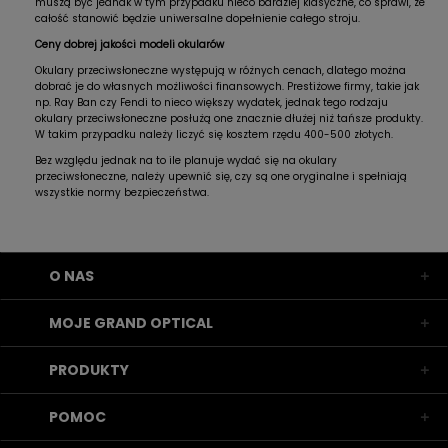
muszą być jednak w tym przypadku nieco bardziej klasyczne, co sprawi, że
całość stanowić będzie uniwersalne dopełnienie całego stroju.
Ceny dobrej jakości modeli okularów
Okulary przeciwsłoneczne występują w różnych cenach, dlatego można
dobrać je do własnych możliwości finansowych. Prestiżowe firmy, takie jak
np. Ray Ban czy Fendi to nieco większy wydatek, jednak tego rodzaju
okulary przeciwsłoneczne posłużą one znacznie dłużej niż tańsze produkty.
W takim przypadku należy liczyć się kosztem rzędu 400-500 złotych.
Bez względu jednak na to ile planuje wydać się na okulary
przeciwsłoneczne, należy upewnić się, czy są one oryginalne i spełniają
wszystkie normy bezpieczeństwa.
O NAS
MOJE GRAND OPTICAL
PRODUKTY
POMOC