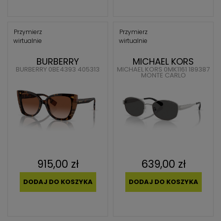
Przymierz
Przymierz
wirtualnie
wirtualnie
BURBERRY
MICHAEL KORS
BURBERRY 0BE4393 405313
MICHAEL KORS 0MK1161 189387
MONTE CARLO
915,00 zł
639,00 zł
DODAJ DO KOSZYKA
DODAJ DO KOSZYKA