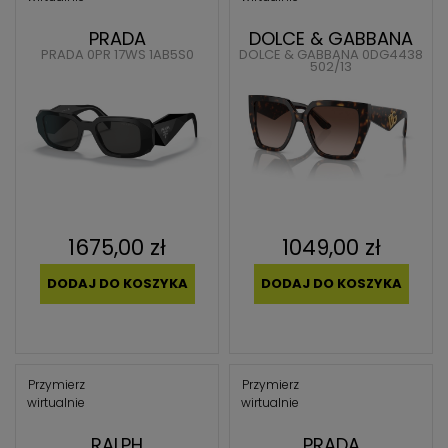
PRADA
DOLCE & GABBANA
PRADA 0PR 17WS 1AB5S0
DOLCE & GABBANA 0DG4438
502/13
1675,00 zł
1049,00 zł
DODAJ DO KOSZYKA
DODAJ DO KOSZYKA
Przymierz
Przymierz
wirtualnie
wirtualnie
RALPH
PRADA