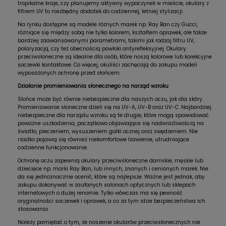
tropikalne kraje, czy planujemy aktywny wypoczynek w mieście, okulary z
filtrem UV to niezbędny dodatek do codziennej, letniej stylizacji.
Na rynku dostępne są modele różnych marek np. Ray Ban czy Gucci,
różniące się między sobą nie tylko kolorem, kształtem oprawek, ale także
bardziej zaawansowanymi parametrami, takimi jak rodzaj filtru UV,
polaryzacją, czy też obecnością powłoki antyrefleksyjnej. Okulary
przeciwsłoneczne są idealne dla osób, które noszą kolorowe lub korekcyjne
soczewki kontaktowe. Co więcej, okuliści zachęcają do zakupu modeli
wyposażonych ochronę przed słońcem.
Działanie promieniowania słonecznego na narząd wzroku
Słońce może być równie niebezpieczne dla naszych oczu, jak dla skóry.
Promieniowanie słoneczne dzieli się na UV-A, UV-B oraz UV-C. Najbardziej
niebezpieczne dla narządu wzroku są te drugie, które mogą spowodować
poważne uszkodzenia, początkowo objawiające się nadwrażliwością na
światło, pieczeniem, wysuszeniem gałki ocznej oraz swędzeniem. Nie
rzadko pojawią się również niekomfortowe łzawienie, utrudniające
codzienne funkcjonowanie.
Ochronę oczu zapewnią okulary przeciwsłoneczne damskie, męskie lub
dziecięce np. marki Ray Ban, lub innych, znanych i cenionych marek. Nie
da się jednoznacznie ocenić, które są najlepsze. Ważne jest jednak, aby
zakupu dokonywać w zaufanych salonach optycznych lub sklepach
internetowych o dużej renomie. Tylko wówczas ma się pewność
oryginalności soczewek i oprawek, a co za tym idzie bezpieczeństwa ich
stosowania.
Należy pamiętać o tym, że noszenie okularów przeciwsłonecznych nie