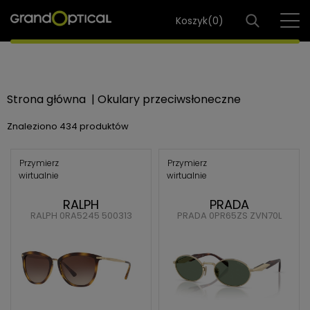
Koszyk(
0
)
Strona główna
|
Okulary przeciwsłoneczne
Znaleziono
434 produktów
Przymierz
Przymierz
wirtualnie
wirtualnie
RALPH
PRADA
RALPH 0RA5245 500313
PRADA 0PR65ZS ZVN70L