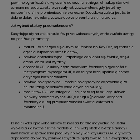
powinno ograniczać się wyłącznie do sezonu letniego. Ich zakup stanowi
ochronę narządu wzroku przez cały rok, zawsze wtedy, gdy jesteśmy
narażeni na silne promieniowanie słoneczne. Dodatkową zaletą jest to, że
dobrze dobrane okulary, zawsze dobrze prezentują się na twarzy.
Jak wybrać okulary przeciwsłoneczne?
Decydując się na zakup okularów przeciwsłonecznych, warto zwrócić uwagę
na poniższe parametry:
marka - te cieszące się dużym zaufaniem np. Ray Ban, są znacznie
częściej kupowane przez klientów,
powłoka antyrefleksyjna - zapobiega odbijaniu się światła, dzięki
czemu obraz jest wyraźny,
obecność CE - okulary z tym znaczkiem świadczą o zgodności z
restrykcyjnymi wymogami UE, a co za tym idzie, spełniają normy
dotyczące bezpieczeństwa,
powłoka polaryzacyjna - modele polaryzacyjne odpowiadają za
neutralizację odblasków padających na okulary,
moc filtrów UV i ich kategoria - najlepsze są te okulary, których
pierwszy parametr wynosi 400,a drugi 4 (pierwsza kategoria
świadczy o dużej przepuszczalności światła, ostatnia o
minimalnej).
Kształt i kolor oprawek okularów to kwestia bardzo indywidualna. Jedni
wybierają klasyczne czarne modele, a inni wolą śledzić bieżące trendy i
inwestować w sprawdzone produkty np. Ray Ban, czy Gucci. Okulary warto
dopasować do twarzy, ponieważ zbyt duże będą zwyczajnie niewygodne, a