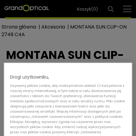
Koszyk(
0
)
Strona główna
|
Akcesoria
|
MONTANA SUN CLIP-ON
2749 C4A
MONTANA SUN CLIP-
ON 2749 C4A
MONTANA SUN CLIP-ON 2749 C4A
Drogi użytkowniku,
Ref: AKC.1000080
Używamy plików cookie, aby maksymalnie ułatwić Ci korzystanie z
naszej strony internetowej, w tym także w celu dostosowania jej
zawartości i reklam do Twoich preferencji, oferowania funkcji
mediów społecznościowych oraz w celu analizy ruchu. Pliki cookie
obejmują pliki związane z kierowaniem treści oraz pliki do
zaawansowanej analityki. Więcej informacji dostępnych jest po
rozwinięciu „Ustawień zaawansowanych” oraz z polityce cookies.
Klikając Akceptuj, wyrażasz zgodę na używanie przez nas
wszystkich plików cookie. Aby zmienić rodzaj wykorzystywanych
przez nas plików cookie, prosimy kliknąć „Ustawienia