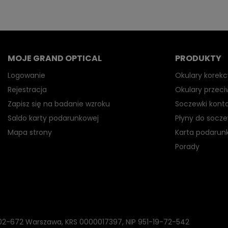
MOJE GRAND OPTICAL
PRODUKTY
Logowanie
Okulary korekc
Rejestracja
Okulary przec
Zapisz się na badanie wzroku
Soczewki kont
Saldo karty podarunkowej
Płyny do socz
Mapa strony
Karta podarun
Porady
, 02-672 Warszawa, KRS 0000017397, NIP 951-19-72-542