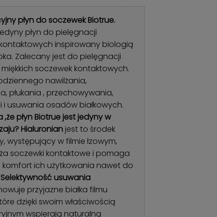
yjny płyn do soczewek Biotrue.
jedyny płyn do pielęgnacji
kontaktowych inspirowany biologią
oka. Zalecany jest do pielęgnacji
h miękkich soczewek kontaktowych.
odziennego nawilżania,
a, płukania , przechowywania,
i i usuwania osadów białkowych.
 ,że płyn Biotrue jest jedyny w
zaju?
Hialuronian
jest to środek
y, występujący w filmie łzowym,
ilża soczewki kontaktowe i pomaga
komfort ich użytkowania nawet do
.
Selektywność usuwania
owuje przyjazne białka filmu
tóre dzięki swoim właściwością
ryjnym wspierają naturalną