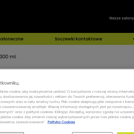
Nasze salony
wsłoneczne
Soczewki kontaktowe
300 ml.
tkowniku,
Pojemność
ików cookie, aby maksymalnie ułatwić Ci korzystanie z naszej strony interneto
lu dostosowania jej zawartości i reklam do Twoich preferencji, oferowania fun
100ml
300ml
iowych oraz w celu analizy ruchu. Pliki cookie obejmują pliki związane z kier
 do zaawansowanej analityki. Więcej informacji dostępnych jest po rozwinięciu
nych” oraz z polityce cookies. Klikając Akceptuj, wyrażasz zgodę na używan
 plików cookie. Aby zmienić rodzaj wykorzystywanych przez nas plików cookie, 
Ustawienia zaawansowane”.
Polityka Cookies