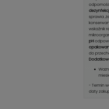
odporność
dezynfekcj
sprawia ,że
konserwan
wskaźnik r
mikroorga
pH
odpowi
opakowan
do przech
Dodatkowe
Ważno
miesi
- Termin w
daty zaku