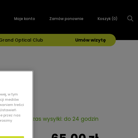
Moje konto
Zamów ponownie
Koszyk (
0
)
Grand Optical Club
Umów wizytę
 ml:
wej, w tym
kcji mediów
owaniem treści
 „Ustawień
ie przez nas
Czas wysyłki: do 24 godzin
prosimy