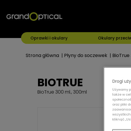
Oprawki i okulary
Okulary przeci
Strona główna
|
Płyny do soczewek
|
BioTrue 
BIOTRUE
Drogi uży
Używamy pl
BioTrue 300 ml., 300ml
także w ce
społecznośc
oraz pliki
zaawansowa
wszystkich
kliknąć „