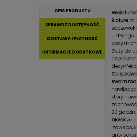
OPIS PRODUKTU
Wielofunkc
Bioture
to 
SPRAWDŹ DOSTĘPNOŚĆ
soczewek 
ludzkiego 
DOSTAWA I PŁATNOŚĆ
wszystkic
Służy do c
INFORMACJE DODATKOWE
czyszczeni
dezynfekcj
Co sprawia
swoim rod
nawilżając
który naw
zachować 
20 godzin
białek
zach
łzowego, k
antybakte