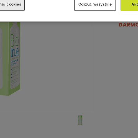
nia cookies
Odrzuć wszystkie
Ak
DARM