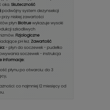
 oka.
Skuteczność
i
podwójny system dezynsekcji
 przy niskiej zawartości
tów płyn
Biotrue
wykazuje wysoki
edukcji szkodliwych
nizmów.
Fizjologiczne
adające pH łez.
Zawartość
ia:
- płyn do soczewek - pudełko
owywania soczewek - instrukcja
 informacje:
ść płynu po otwarciu: do 3
ęcy,
ażności: co najmniej 12 miesięcy od
pu.