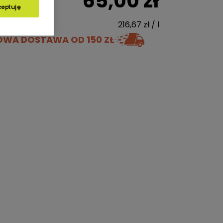
65,00 zł
ceptuję
216,67 zł / l
OWA DOSTAWA
OD 150 ZŁ