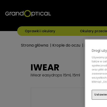
Oprawki i okulary
Okulary przeci
Strona główna
|
Krople do oczu
|
iWear easyd
Drogi uży
Używamy pl
także w ce
IWEAR
społecznośc
oraz pliki
zaawansowa
iWear easydrops 15ml, 15ml
wszystkich
kliknąć „
Ustawie