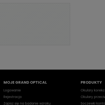
MOJE GRAND OPTICAL
PRODUKTY
Logowanie
Okulary korekc
Rejestracja
Okulary przec
Zapisz się na badanie wzroku
Soczewki kont