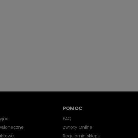
POMOC
yjne
FAQ
iwsłoneczne
Zwroty Online
aktowe
Regulamin sklepu