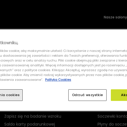
Nasze salony
wsłoneczne
Soczewki kontaktowe
tkowniku,
ików cookie, aby maksymalnie ułatwić Ci korzystanie z naszej strony interneto
POLAROID PLD 4130/S/X 807
lu dostosowania jej zawartości i reklam do Twoich preferencji, oferowania fun
iowych oraz w celu analizy ruchu. Pliki cookie obejmują pliki związane z kier
 do zaawansowanej analityki. Więcej informacji dostępnych jest po rozwinięciu
nych” oraz z polityce cookies. Klikając Akceptuj, wyrażasz zgodę na używan
 plików cookie. Aby zmienić rodzaj wykorzystywanych przez nas plików cookie, 
Ustawienia zaawansowane”.
Polityka Cookies
MOJE GRAND OPTICAL
PRODUKTY
nia cookies
Odrzuć wszystkie
Ak
Logowanie
Okulary korekc
Rejestracja
Okulary przec
Zapisz się na badanie wzroku
Soczewki kont
Saldo karty podarunkowej
Płyny do socz