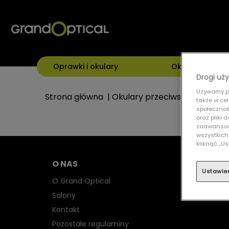
Oprawki i okulary
Okulary przeci
Drogi uży
Używamy pl
Strona główna
|
Okulary przeciwsłoneczne
|
także w ce
społecznośc
oraz pliki
zaawansowa
wszystkich
kliknąć „
O NAS
Ustawie
O Grand Optical
Salony
Kontakt
Pozostałe regulaminy