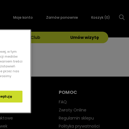
Moje konto
Zamów ponownie
Koszyk (
0
)
Grand Optical Club
Umów wizytę
wej, w tym
kcji mediów
owaniem treści
 „Ustawień
ie przez nas
prosimy
POMOC
ceptuję
yjne
FAQ
iwsłoneczne
Zwroty Online
aktowe
Regulamin sklepu
ewek
Polityka prywatności