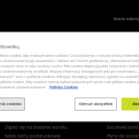
Nasze salony
wsłoneczne
Soczewki kontaktowe
tkowniku,
ików cookie, aby maksymalnie ułatwić Ci korzystanie z naszej strony interneto
TIFFANY 0TF3082 60213B
lu dostosowania jej zawartości i reklam do Twoich preferencji, oferowania fun
iowych oraz w celu analizy ruchu. Pliki cookie obejmują pliki związane z kier
 do zaawansowanej analityki. Więcej informacji dostępnych jest po rozwinięciu
nych” oraz z polityce cookies. Klikając Akceptuj, wyrażasz zgodę na używan
 plików cookie. Aby zmienić rodzaj wykorzystywanych przez nas plików cookie, 
Ustawienia zaawansowane”.
Polityka Cookies
MOJE GRAND OPTICAL
PRODUKTY
nia cookies
Odrzuć wszystkie
Ak
Logowanie
Okulary korekc
Rejestracja
Okulary przec
Zapisz się na badanie wzroku
Soczewki kont
Saldo karty podarunkowej
Płyny do socz