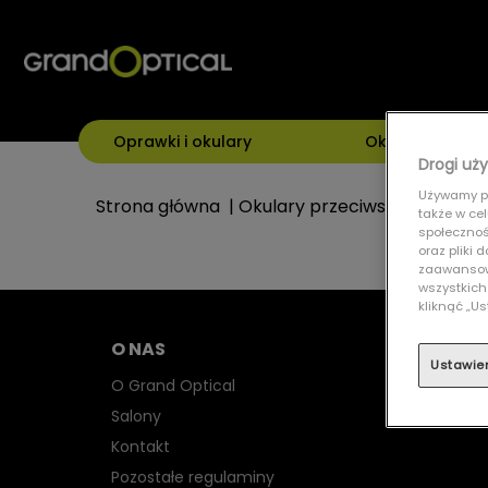
Oprawki i okulary
Okulary przeci
Drogi uży
Używamy pl
Strona główna
|
Okulary przeciwsłoneczne
|
także w ce
społecznośc
oraz pliki
zaawansowa
wszystkich
kliknąć „
O NAS
Ustawie
O Grand Optical
Salony
Kontakt
Pozostałe regulaminy