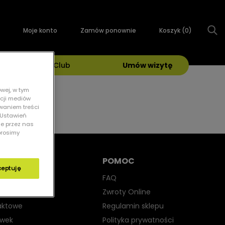
Moje konto
Zamów ponownie
Koszyk (
0
)
Grand Optical Club
Umów wizytę
wej, w tym
kcji mediów
owaniem treści
 „Ustawień
ie przez nas
prosimy
POMOC
ceptuję
yjne
FAQ
iwsłoneczne
Zwroty Online
aktowe
Regulamin sklepu
ewek
Polityka prywatności