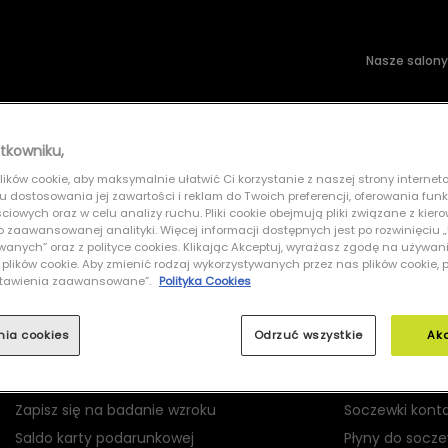
Nasze salony
wsłoneczne
Soczewki kontaktowe
tkowniku,
ików cookie, aby maksymalnie ułatwić Ci korzystanie z naszej strony interneto
NATIVE 0XD9001 900107
lu dostosowania jej zawartości i reklam do Twoich preferencji, oferowania fun
iowych oraz w celu analizy ruchu. Pliki cookie obejmują pliki związane z kier
 do zaawansowanej analityki. Więcej informacji dostępnych jest po rozwinięciu
nych” oraz z polityce cookies. Klikając Akceptuj, wyrażasz zgodę na używan
 plików cookie. Aby zmienić rodzaj wykorzystywanych przez nas plików cookie, 
Ustawienia zaawansowane”.
Polityka Cookies
MOJE GRAND OPTICAL
PRODUKTY
nia cookies
Odrzuć wszystkie
Ak
Logowanie
Okulary korekc
Rejestracja
Okulary przec
Zapisz się na badanie wzroku
Soczewki kont
Saldo karty podarunkowej
Płyny do socz