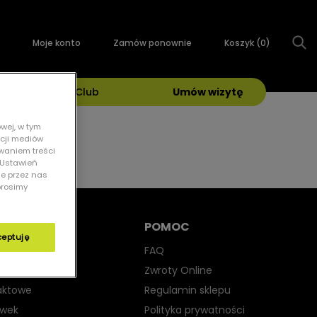
Moje konto
Zamów ponownie
Koszyk (
0
)
Grand Optical Club
Umów wizytę
wej, w tym
kcji mediów
owaniem treści
 „Ustawień
ie przez nas
prosimy
POMOC
ceptuję
yjne
FAQ
iwsłoneczne
Zwroty Online
aktowe
Regulamin sklepu
ewek
Polityka prywatności