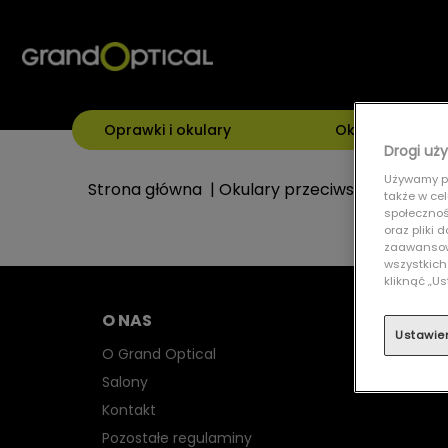
Oprawki i okulary
Okulary przeci
Drogi uży
Używamy pl
Strona główna
|
Okulary przeciwsłoneczne
|
także w ce
społecznośc
oraz pliki
zaawansowa
wszystkich
kliknąć „
O NAS
Ustawie
O Grand Optical
Salony
Kontakt
Pozostałe regulaminy