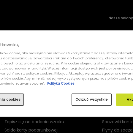
Nasze salony
wsłoneczne
Soczewki kontaktowe
tkowniku,
ików cookie, aby maksymalnie ułatwić Ci korzystanie z naszej strony interneto
GUESS GU00153 57F
lu dostosowania jej zawartości i reklam do Twoich preferencji, oferowania fun
iowych oraz w celu analizy ruchu. Pliki cookie obejmują pliki związane z kier
 do zaawansowanej analityki. Więcej informacji dostępnych jest po rozwinięciu
nych” oraz z polityce cookies. Klikając Akceptuj, wyrażasz zgodę na używan
 plików cookie. Aby zmienić rodzaj wykorzystywanych przez nas plików cookie, 
Ustawienia zaawansowane”.
Polityka Cookies
MOJE GRAND OPTICAL
PRODUKTY
nia cookies
Odrzuć wszystkie
Ak
Logowanie
Okulary korekc
Rejestracja
Okulary przec
Zapisz się na badanie wzroku
Soczewki kont
Saldo karty podarunkowej
Płyny do socz