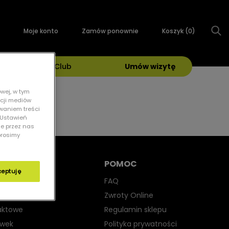
Moje konto
Zamów ponownie
Koszyk (
0
)
Grand Optical Club
Umów wizytę
wej, w tym
kcji mediów
owaniem treści
 „Ustawień
ie przez nas
prosimy
POMOC
ceptuję
yjne
FAQ
iwsłoneczne
Zwroty Online
aktowe
Regulamin sklepu
ewek
Polityka prywatności