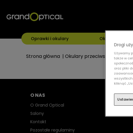
Oprawki i okulary
Okulary przeci
Drogi uży
Używamy pl
Strona główna
|
Okulary przeciwsłoneczne
|
także w ce
społecznośc
oraz pliki
zaawansowa
wszystkich
kliknąć „
O NAS
Ustawie
O Grand Optical
Salony
Kontakt
Pozostałe regulaminy