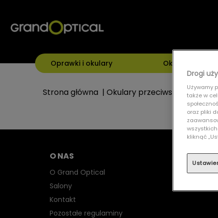
Oprawki i okulary
Okulary przeci
Drogi uży
Używamy pl
Strona główna
|
Okulary przeciwsłoneczne
|
także w ce
społecznośc
oraz pliki
zaawansowa
wszystkich
kliknąć „
O NAS
Ustawie
O Grand Optical
Salony
Kontakt
Pozostałe regulaminy