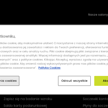
Nasze salony
wsłoneczne
Soczewki kontaktowe
tkowniku,
ików cookie, aby maksymalnie ułatwić Ci korzystanie z naszej strony interneto
PRADA 0PR B06S 16K08Z
lu dostosowania jej zawartości i reklam do Twoich preferencji, oferowania fun
iowych oraz w celu analizy ruchu. Pliki cookie obejmują pliki związane z kier
 do zaawansowanej analityki. Więcej informacji dostępnych jest po rozwinięciu
nych” oraz z polityce cookies. Klikając Akceptuj, wyrażasz zgodę na używan
 plików cookie. Aby zmienić rodzaj wykorzystywanych przez nas plików cookie, 
Ustawienia zaawansowane”.
Polityka Cookies
MOJE GRAND OPTICAL
PRODUKTY
nia cookies
Odrzuć wszystkie
Ak
Logowanie
Okulary korekc
Rejestracja
Okulary przec
Zapisz się na badanie wzroku
Soczewki kont
Saldo karty podarunkowej
Płyny do socz