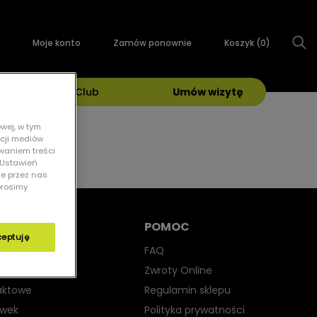
Moje konto
Zamów ponownie
Koszyk (
0
)
Grand Optical Club
Umów wizytę
wej, w tym
kcji mediów
owaniem treści
 „Ustawień
ie przez nas
prosimy
POMOC
ceptuję
yjne
FAQ
iwsłoneczne
Zwroty Online
aktowe
Regulamin sklepu
ewek
Polityka prywatności