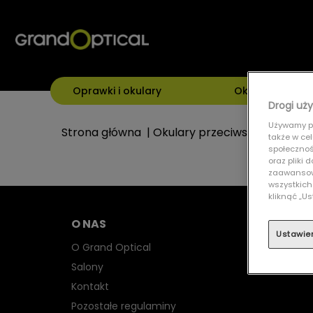
Oprawki i okulary
Okulary przeci
Drogi uży
Używamy pl
Strona główna
|
Okulary przeciwsłoneczne
|
także w ce
społecznośc
oraz pliki
zaawansowa
wszystkich
kliknąć „
O NAS
Ustawie
O Grand Optical
Salony
Kontakt
Pozostałe regulaminy