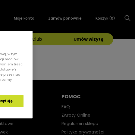
Moje konto
Zamów ponownie
Koszyk (
0
)
Grand Optical Club
Umów wizytę
wej, w tym
kcji mediów
owaniem treści
 „Ustawień
ie przez nas
prosimy
POMOC
ceptuję
yjne
FAQ
iwsłoneczne
Zwroty Online
aktowe
Regulamin sklepu
ewek
Polityka prywatności