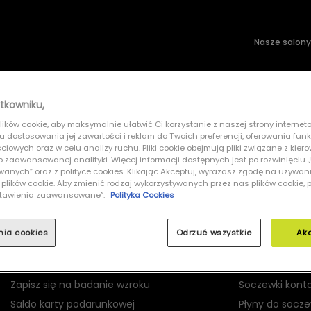
Nasze salony
wsłoneczne
Soczewki kontaktowe
tkowniku,
ików cookie, aby maksymalnie ułatwić Ci korzystanie z naszej strony interneto
RAY-BAN 0RB4165 601/71 Justin Classic
lu dostosowania jej zawartości i reklam do Twoich preferencji, oferowania fun
iowych oraz w celu analizy ruchu. Pliki cookie obejmują pliki związane z kier
 do zaawansowanej analityki. Więcej informacji dostępnych jest po rozwinięciu
nych” oraz z polityce cookies. Klikając Akceptuj, wyrażasz zgodę na używan
 plików cookie. Aby zmienić rodzaj wykorzystywanych przez nas plików cookie, 
Ustawienia zaawansowane”.
Polityka Cookies
MOJE GRAND OPTICAL
PRODUKTY
nia cookies
Odrzuć wszystkie
Ak
Logowanie
Okulary korekc
Rejestracja
Okulary przec
Zapisz się na badanie wzroku
Soczewki kont
Saldo karty podarunkowej
Płyny do socz