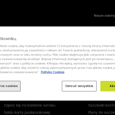
Nasze salony
wsłoneczne
Soczewki kontaktowe
tkowniku,
ików cookie, aby maksymalnie ułatwić Ci korzystanie z naszej strony interneto
RALPH 0RA5267 58418G
lu dostosowania jej zawartości i reklam do Twoich preferencji, oferowania fun
iowych oraz w celu analizy ruchu. Pliki cookie obejmują pliki związane z kier
 do zaawansowanej analityki. Więcej informacji dostępnych jest po rozwinięciu
nych” oraz z polityce cookies. Klikając Akceptuj, wyrażasz zgodę na używan
 plików cookie. Aby zmienić rodzaj wykorzystywanych przez nas plików cookie, 
Ustawienia zaawansowane”.
Polityka Cookies
MOJE GRAND OPTICAL
PRODUKTY
nia cookies
Odrzuć wszystkie
Ak
Logowanie
Okulary korekc
Rejestracja
Okulary przec
Zapisz się na badanie wzroku
Soczewki kont
Saldo karty podarunkowej
Płyny do socz