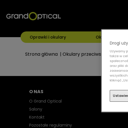
Oprawki i okulary
Okulary przeci
Drogi uży
Używamy pl
Strona główna
|
Okulary przeciwsłoneczne
|
także w ce
społecznośc
oraz pliki
zaawansowa
wszystkich
kliknąć „
O NAS
Ustawie
O Grand Optical
Salony
Kontakt
Pozostałe regulaminy