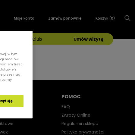
Moje konto
Zamów ponownie
Koszyk (
0
)
Grand Optical Club
Umów wizytę
wej, w tym
kcji mediów
owaniem treści
 „Ustawień
ie przez nas
prosimy
POMOC
ceptuję
yjne
FAQ
iwsłoneczne
Zwroty Online
aktowe
Regulamin sklepu
ewek
Polityka prywatności