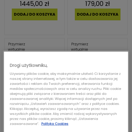
1445,00 zł
179,00 zł
DODAJ DO KOSZYKA
DODAJ DO KOSZYKA
Przymierz
Przymierz
wirtualnie
wirtualnie
RAY-BAN
DOLCE & GABBANA
Drogi użytkowniku,
RAY BAN 0RB8089 165/48 ICON
DOLCE & GABBANA 0DG4541
3480/3
Używamy plików cookie, aby maksymalnie ułatwić Ci korzystanie z
naszej strony internetowej, w tym także w celu dostosowania jej
zawartości i reklam do Twoich preferencji, oferowania funkcji
mediów społecznościowych oraz w celu analizy ruchu. Pliki cookie
obejmują pliki związane z kierowaniem treści oraz pliki do
zaawansowanej analityki. Więcej informacji dostępnych jest po
rozwinięciu „Ustawień zaawansowanych” oraz z polityce cookies.
Klikając Akceptuj, wyrażasz zgodę na używanie przez nas
wszystkich plików cookie. Aby zmienić rodzaj wykorzystywanych
przez nas plików cookie, prosimy kliknąć „Ustawienia
1995,00 zł
959,00 zł
zaawansowane”.
Polityka Cookies