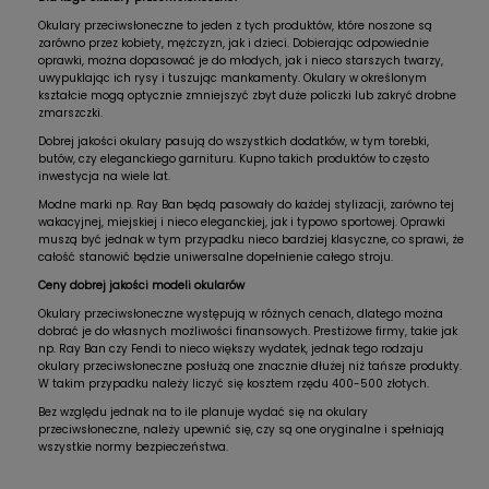
Okulary przeciwsłoneczne to jeden z tych produktów, które noszone są
zarówno przez kobiety, mężczyzn, jak i dzieci. Dobierając odpowiednie
oprawki, można dopasować je do młodych, jak i nieco starszych twarzy,
uwypuklając ich rysy i tuszując mankamenty. Okulary w określonym
kształcie mogą optycznie zmniejszyć zbyt duże policzki lub zakryć drobne
zmarszczki.
Dobrej jakości okulary pasują do wszystkich dodatków, w tym torebki,
butów, czy eleganckiego garnituru. Kupno takich produktów to często
inwestycja na wiele lat.
Modne marki np. Ray Ban będą pasowały do każdej stylizacji, zarówno tej
wakacyjnej, miejskiej i nieco eleganckiej, jak i typowo sportowej. Oprawki
muszą być jednak w tym przypadku nieco bardziej klasyczne, co sprawi, że
całość stanowić będzie uniwersalne dopełnienie całego stroju.
Ceny dobrej jakości modeli okularów
Okulary przeciwsłoneczne występują w różnych cenach, dlatego można
dobrać je do własnych możliwości finansowych. Prestiżowe firmy, takie jak
np. Ray Ban czy Fendi to nieco większy wydatek, jednak tego rodzaju
okulary przeciwsłoneczne posłużą one znacznie dłużej niż tańsze produkty.
W takim przypadku należy liczyć się kosztem rzędu 400-500 złotych.
Bez względu jednak na to ile planuje wydać się na okulary
przeciwsłoneczne, należy upewnić się, czy są one oryginalne i spełniają
wszystkie normy bezpieczeństwa.