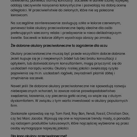
oświetlenia, ponieważ tłumią kontrasty. Soczewki w barwie szarej najlepiej
oddają rzeczywiste nasycenia kolorystyczne i pozwalają na dobrą ocenę
odległości. W przeciwieństwie do zielonych, które nie są polecane
kierowcom.
Na szczególne zainteresowanie zasługują szkła w kolorze czerwonym,
ponieważ takie okulary przeciwsłoneczne będą idealne dla osób
preferujących wieczorny relaks i przebywanie w nieco delikatniejszym
świetle. Soczewki w kolorze żółtym wyostrzaja obrazy po zmroku.
Źle dobrane okulary przeciwsłoneczne to zagrożenie dla oczu
Okulary przeciwsłoneczne muszą być przede wszystkim dobrze dobrane.
Jeżeli kupuje się je z niepewnych źródeł lub bez braku konsultacji z
optykiem, lub doświadczonym konsultantem, mogą przyczynić się do
uszkodzeń narządu wzroku. Okulary niskiej jakości zwiększają ryzyko
pojawienia się m.in. uszkodzeń rogówki, zwyrodnień plamki żółtej i
zmętnienie soczewki.
Nawet jeśli źle dobrane okulary przeciwsłoneczne nie spowodują rozwoju
niebezpiecznych schorzeń, to zawsze rośnie prawdopodobieństwo
swędzenia, łzawienia, czy pieczenia gałki ocznej, co wiąże się z dużym
dyskomfortem. W związku z tym warto inwestować w okulary popularnych
firm.
Doskonale sprawdzą się np. Tom Ford, Ray Ban, Fendi, Fossil, Christian Dior,
czy też Marc Jacobs. Wpisują się one w najnowsze trendy mody, a ponadto
są rodzajem produktów luksusowych, które najczęściej wybierane są przez
osoby wymagające najwyżej jakości.
Dla kogo okulary przeciwsłoneczne?