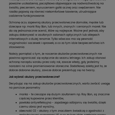
poważne uszkodzenia, początkowo objawiające się nadwrażliwością na
światło, pieczeniem, wysuszeniem gałki ocznej oraz swędzeniem. Nie
rzadko pojawią się również niekomfortowe łzawienie, utrudniające
codzienne funkcjonowanie.
Ochronę oczu zapewnią okulary przeciwsłoneczne damskie, męskie lub
dziecięce np. marki Ray Ban, lub innych, znanych i cenionych marek. Nie
da się jednoznacznie ocenić, które są najlepsze. Ważne jest jednak, aby
zakupu dokonywać w zaufanych salonach optycznych lub sklepach
internetowych o dużej renomie. Tylko wówczas ma się pewność
oryginalności soczewek i oprawek, a co za tym idzie bezpieczeństwa ich
stosowania.
Należy pamiętać o tym, że noszenie okularów przeciwsłonecznych nie
powinno ograniczać się wyłącznie do sezonu letniego. Ich zakup stanowi
ochronę narządu wzroku przez cały rok, zawsze wtedy, gdy jesteśmy
narażeni na silne promieniowanie słoneczne. Dodatkową zaletą jest to, że
dobrze dobrane okulary, zawsze dobrze prezentują się na twarzy.
Jak wybrać okulary przeciwsłoneczne?
Decydując się na zakup okularów przeciwsłonecznych, warto zwrócić uwagę
na poniższe parametry:
marka - te cieszące się dużym zaufaniem np. Ray Ban, są znacznie
częściej kupowane przez klientów,
powłoka antyrefleksyjna - zapobiega odbijaniu się światła, dzięki
czemu obraz jest wyraźny,
obecność CE - okulary z tym znaczkiem świadczą o zgodności z
restrykcyjnymi wymogami UE, a co za tym idzie, spełniają normy