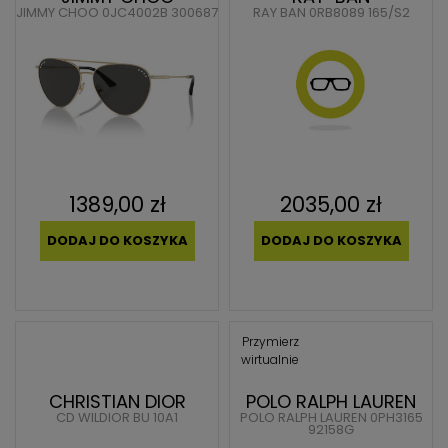
JIMMY CHOO 0JC4002B 300687
RAY BAN 0RB8089 165/S2
1389,00 zł
2035,00 zł
DODAJ DO KOSZYKA
DODAJ DO KOSZYKA
Przymierz
wirtualnie
CHRISTIAN DIOR
POLO RALPH LAUREN
CD WILDIOR BU 10A1
POLO RALPH LAUREN 0PH3165
92158G