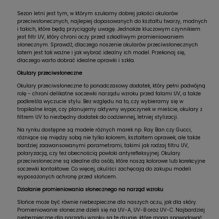
Sezon letni jest tym, w którym szukamy dobrej jakości okularów
przeciwsłonecznych, najlepiej dopasowanych do kształtu twarzy, modnych
i takich, które będą przyciągały uwagę. Jednakże kluczowym czynnikiem
jest filtr UV, który chroni oczy przed szkodliwym promieniowaniem
słonecznym. Sprawdź, dlaczego noszenie okularów przeciwsłonecznych
latem jest tak ważne i jak wybrać idealny ich model. Przekonaj się,
dlaczego warto dobrać idealne oprawki i szkła.
Okulary przeciwsłoneczne
Okulary przeciwsłoneczne to ponadczasowy dodatek, który pełni podwójną
rolę - chroni delikatne soczewki narządu wzroku przed falami UV, a także
podkreśla wyczucie stylu. Bez względu na to, czy wybieramy się w
tropikalne kraje, czy planujemy aktywny wypoczynek w mieście, okulary z
filtrem UV to niezbędny dodatek do codziennej, letniej stylizacji.
Na rynku dostępne są modele różnych marek np. Ray Ban czy Gucci,
różniące się między sobą nie tylko kolorem, kształtem oprawek, ale także
bardziej zaawansowanymi parametrami, takimi jak rodzaj filtru UV,
polaryzacją, czy też obecnością powłoki antyrefleksyjnej. Okulary
przeciwsłoneczne są idealne dla osób, które noszą kolorowe lub korekcyjne
soczewki kontaktowe. Co więcej, okuliści zachęcają do zakupu modeli
wyposażonych ochronę przed słońcem.
Działanie promieniowania słonecznego na narząd wzroku
Słońce może być równie niebezpieczne dla naszych oczu, jak dla skóry.
Promieniowanie słoneczne dzieli się na UV-A, UV-B oraz UV-C. Najbardziej
niebezpieczne dla narządu wzroku są te drugie, które mogą spowodować