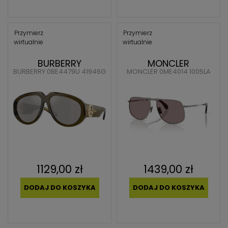
Przymierz
Przymierz
wirtualnie
wirtualnie
BURBERRY
MONCLER
BURBERRY 0BE4479U 41946G
MONCLER 0ME4014 1005LA
1129,00 zł
1439,00 zł
DODAJ DO KOSZYKA
DODAJ DO KOSZYKA