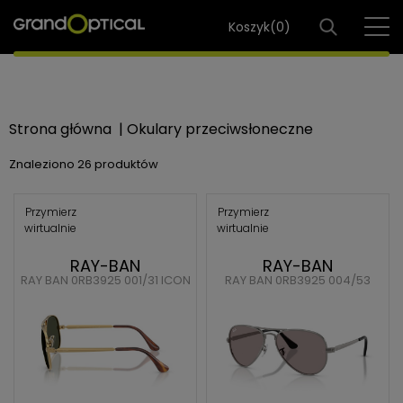
Koszyk(
0
)
Strona główna
|
Okulary przeciwsłoneczne
Znaleziono
26 produktów
Przymierz
Przymierz
wirtualnie
wirtualnie
RAY-BAN
RAY-BAN
RAY BAN 0RB3925 001/31 ICON
RAY BAN 0RB3925 004/53