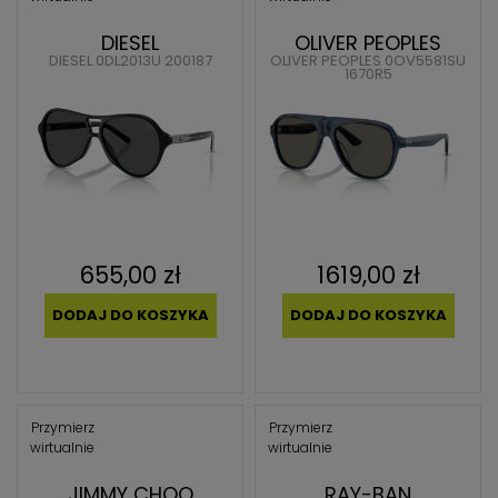
DIESEL
OLIVER PEOPLES
DIESEL 0DL2013U 200187
OLIVER PEOPLES 0OV5581SU
1670R5
655,00 zł
1619,00 zł
DODAJ DO KOSZYKA
DODAJ DO KOSZYKA
Przymierz
Przymierz
wirtualnie
wirtualnie
JIMMY CHOO
RAY-BAN