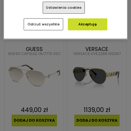
DODAJ DO KOSZYKA
DODAJ DO KOSZYKA
Ustawienia cookies
Odrzuć wszystkie
Akceptuję
Przymierz
wirtualnie
GUESS
VERSACE
GUESS CAPSULE GU7770 32C
VERSACE 0VE2289 100287
449,00 zł
1139,00 zł
DODAJ DO KOSZYKA
DODAJ DO KOSZYKA