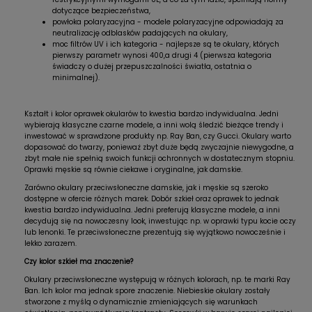
dotyczące bezpieczeństwa,
powłoka polaryzacyjna - modele polaryzacyjne odpowiadają za
neutralizację odblasków padających na okulary,
moc filtrów UV i ich kategoria - najlepsze są te okulary, których
pierwszy parametr wynosi 400,a drugi 4 (pierwsza kategoria
świadczy o dużej przepuszczalności światła, ostatnia o
minimalnej).
Kształt i kolor oprawek okularów to kwestia bardzo indywidualna. Jedni
wybierają klasyczne czarne modele, a inni wolą śledzić bieżące trendy i
inwestować w sprawdzone produkty np. Ray Ban, czy Gucci. Okulary warto
dopasować do twarzy, ponieważ zbyt duże będą zwyczajnie niewygodne, a
zbyt małe nie spełnią swoich funkcji ochronnych w dostatecznym stopniu.
Oprawki męskie są równie ciekawe i oryginalne, jak damskie.
Zarówno okulary przeciwsłoneczne damskie, jak i męskie są szeroko
dostępne w ofercie różnych marek. Dobór szkieł oraz oprawek to jednak
kwestia bardzo indywidualna. Jedni preferują klasyczne modele, a inni
decydują się na nowoczesny look, inwestując np. w oprawki typu kocie oczy
lub lenonki. Te przeciwsłoneczne prezentują się wyjątkowo nowocześnie i
lekko zarazem.
Czy kolor szkieł ma znaczenie?
Okulary przeciwsłoneczne występują w różnych kolorach, np. te marki Ray
Ban. Ich kolor ma jednak spore znaczenie. Niebieskie okulary zostały
stworzone z myślą o dynamicznie zmieniających się warunkach