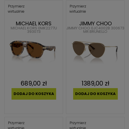
Przymierz
Przymierz
wirtualnie
wirtualnie
MICHAEL KORS
JIMMY CHOO
MICHAEL KORS 0MK2277U
JIMMY CHOO 0JC4002B 300673
393073
MR.BRUNELLO
689,00 zł
1389,00 zł
DODAJ DO KOSZYKA
DODAJ DO KOSZYKA
Przymierz
Przymierz
wirtualnie
wirtualnie