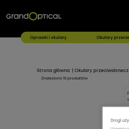
Oprawki i okulary
Okulary przeci
Strona główna
|
Okulary przeciwsłonec
Znaleziono
10 produktów
Drogi uży
Używamy pl