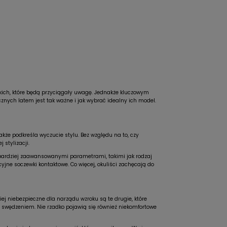
akich, które będą przyciągały uwagę. Jednakże kluczowym
znych latem jest tak ważne i jak wybrać idealny ich model.
kże podkreśla wyczucie stylu. Bez względu na to, czy
 stylizacji.
e bardziej zaawansowanymi parametrami, takimi jak rodzaj
kcyjne soczewki kontaktowe. Co więcej, okuliści zachęcają do
ej niebezpieczne dla narządu wzroku są te drugie, które
swędzeniem. Nie rzadko pojawią się również niekomfortowe