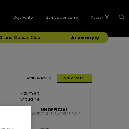
Moje konto
Zamów ponownie
Koszyk (
0
)
Grand Optical Club
Umów wizytę
Sortuj według
Popularność
Przymierz
wirtualnie
UNOFFICIAL
DPP
UNOFFICIAL UNSU0050P DDL0
wej, w tym