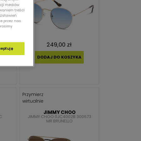
kcji mediów
owaniem treści
 „Ustawień
ie przez nas
prosimy
249,00 zł
ceptuję
DODAJ DO KOSZYKA
Przymierz
wirtualnie
JIMMY CHOO
C
JIMMY CHOO 0JC4002B 300673
MR.BRUNELLO