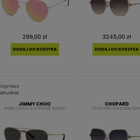
299,00 zł
3245,00 zł
DODAJ DO KOSZYKA
DODAJ DO KOSZYKA
Przymierz
wirtualnie
JIMMY CHOO
CHOPARD
JIMMY CHOO 0JC4002B 300687
CHOPARD SCHL28M 030