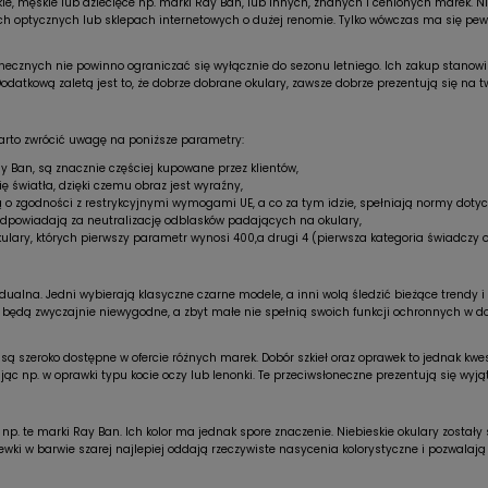
, męskie lub dziecięce np. marki Ray Ban, lub innych, znanych i cenionych marek. Nie
h optycznych lub sklepach internetowych o dużej renomie. Tylko wówczas ma się pewno
necznych nie powinno ograniczać się wyłącznie do sezonu letniego. Ich zakup stanowi
datkową zaletą jest to, że dobrze dobrane okulary, zawsze dobrze prezentują się na t
arto zwrócić uwagę na poniższe parametry:
 Ban, są znacznie częściej kupowane przez klientów,
ę światła, dzięki czemu obraz jest wyraźny,
 o zgodności z restrykcyjnymi wymogami UE, a co za tym idzie, spełniają normy doty
dpowiadają za neutralizację odblasków padających na okulary,
 okulary, których pierwszy parametr wynosi 400,a drugi 4 (pierwsza kategoria świadczy 
widualna. Jedni wybierają klasyczne czarne modele, a inni wolą śledzić bieżące trendy
 będą zwyczajnie niewygodne, a zbyt małe nie spełnią swoich funkcji ochronnych w d
są szeroko dostępne w ofercie różnych marek. Dobór szkieł oraz oprawek to jednak kwe
jąc np. w oprawki typu kocie oczy lub lenonki. Te przeciwsłoneczne prezentują się wyj
np. te marki Ray Ban. Ich kolor ma jednak spore znaczenie. Niebieskie okulary został
wki w barwie szarej najlepiej oddają rzeczywiste nasycenia kolorystyczne i pozwalają