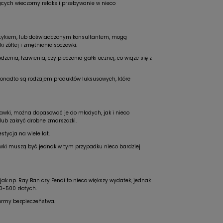
ących wieczorny relaks i przebywanie w nieco
 optykiem, lub doświadczonym konsultantem, mogą
 żółtej i zmętnienie soczewki.
nia, łzawienia, czy pieczenia gałki ocznej, co wiąże się z
a ponadto są rodzajem produktów luksusowych, które
prawki, można dopasować je do młodych, jak i nieco
lub zakryć drobne zmarszczki.
stycja na wiele lat.
prawki muszą być jednak w tym przypadku nieco bardziej
ak np. Ray Ban czy Fendi to nieco większy wydatek, jednak
0-500 złotych.
normy bezpieczeństwa.