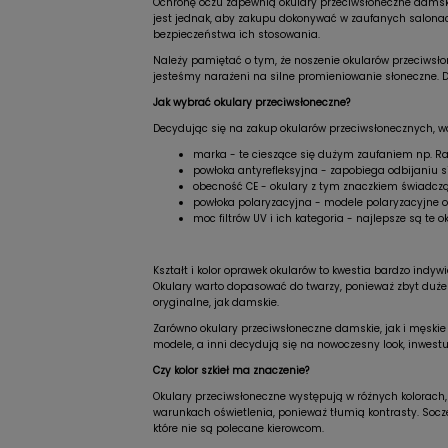
Ochronę oczu zapewnią okulary przeciwsłoneczne damskie
jest jednak, aby zakupu dokonywać w zaufanych salonac
bezpieczeństwa ich stosowania.
Należy pamiętać o tym, że noszenie okularów przeciwsło
jesteśmy narażeni na silne promieniowanie słoneczne. Do
Jak wybrać okulary przeciwsłoneczne?
Decydując się na zakup okularów przeciwsłonecznych, w
marka - te cieszące się dużym zaufaniem np. Ray
powłoka antyrefleksyjna - zapobiega odbijaniu si
obecność CE - okulary z tym znaczkiem świadczą
powłoka polaryzacyjna - modele polaryzacyjne o
moc filtrów UV i ich kategoria - najlepsze są te
Kształt i kolor oprawek okularów to kwestia bardzo indy
Okulary warto dopasować do twarzy, ponieważ zbyt duże
oryginalne, jak damskie.
Zarówno okulary przeciwsłoneczne damskie, jak i męskie 
modele, a inni decydują się na nowoczesny look, inwestu
Czy kolor szkieł ma znaczenie?
Okulary przeciwsłoneczne występują w różnych kolorach, 
warunkach oświetlenia, ponieważ tłumią kontrasty. Socze
które nie są polecane kierowcom.