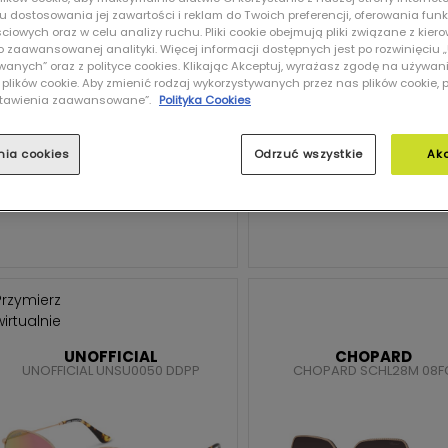
lu dostosowania jej zawartości i reklam do Twoich preferencji, oferowania fun
iowych oraz w celu analizy ruchu. Pliki cookie obejmują pliki związane z kier
 do zaawansowanej analityki. Więcej informacji dostępnych jest po rozwinięciu
nych” oraz z polityce cookies. Klikając Akceptuj, wyrażasz zgodę na używan
 plików cookie. Aby zmienić rodzaj wykorzystywanych przez nas plików cookie, 
Ustawienia zaawansowane”.
Polityka Cookies
299,00 zł
249,00 zł
nia cookies
Odrzuć wszystkie
Ak
DODAJ DO KOSZYKA
DODAJ DO KOSZYKA
Przymierz
wirtualnie
UNOFFICIAL
CHOPARD
UNOFFICIAL UNSU0050 DDPP
CHOPARD SCHL28M 08F