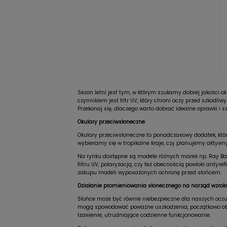
Sezon letni jest tym, w którym szukamy dobrej jakości 
czynnikiem jest filtr UV, który chroni oczy przed szkod
Przekonaj się, dlaczego warto dobrać idealne oprawki i sz
Okulary przeciwsłoneczne
Okulary przeciwsłoneczne to ponadczasowy dodatek, który
wybieramy się w tropikalne kraje, czy planujemy aktywny 
Na rynku dostępne są modele różnych marek np. Ray Ban 
filtru UV, polaryzacją, czy też obecnością powłoki antyre
zakupu modeli wyposażonych ochronę przed słońcem.
Działanie promieniowania słonecznego na narząd wzrok
Słońce może być równie niebezpieczne dla naszych oczu, 
mogą spowodować poważne uszkodzenia, początkowo objaw
łzawienie, utrudniające codzienne funkcjonowanie.