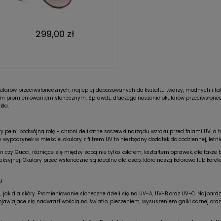
299,00 zł
okularów przeciwsłonecznych, najlepiej dopasowanych do kształtu twarzy, modnych i t
liwym promieniowaniem słonecznym. Sprawdź, dlaczego noszenie okularów przeciwsłonec
kła.
 pełni podwójną rolę - chroni delikatne soczewki narządu wzroku przed falami UV, a ta
wypoczynek w mieście, okulary z filtrem UV to niezbędny dodatek do codziennej, letniej
czy Gucci, różniące się między sobą nie tylko kolorem, kształtem oprawek, ale takż
fleksyjnej. Okulary przeciwsłoneczne są idealne dla osób, które noszą kolorowe lub kore
u
jak dla skóry. Promieniowanie słoneczne dzieli się na UV-A, UV-B oraz UV-C. Najbardzi
iające się nadwrażliwością na światło, pieczeniem, wysuszeniem gałki ocznej oraz 