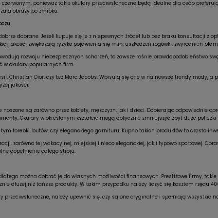
e czerwonym, ponieważ takie okulary przeciwsłoneczne będą idealne dla osób preferuj
rzaja obrazy po zmroku.
oczu
brze dobrane. Jeżeli kupuje się je z niepewnych źródeł lub bez braku konsultacji z
iej jakości zwiększają ryzyko pojawienia się m.in. uszkodzeń rogówki, zwyrodnień plamki
owodują rozwoju niebezpiecznych schorzeń, to zawsze rośnie prawdopodobieństwo swędze
 w okulary popularnych firm.
ssil, Christian Dior, czy też Marc Jacobs. Wpisują się one w najnowsze trendy mody, 
ej jakości.
re noszone są zarówno przez kobiety, mężczyzn, jak i dzieci. Dobierając odpowiednie o
amenty. Okulary w określonym kształcie mogą optycznie zmniejszyć zbyt duże policzki 
tym torebki, butów, czy eleganckiego garnituru. Kupno takich produktów to często inwe
cji, zarówno tej wakacyjnej, miejskiej i nieco eleganckiej, jak i typowo sportowej. O
lne dopełnienie całego stroju.
latego można dobrać je do własnych możliwości finansowych. Prestiżowe firmy, takie j
nie dłużej niż tańsze produkty. W takim przypadku należy liczyć się kosztem rzędu 40
ry przeciwsłoneczne, należy upewnić się, czy są one oryginalne i spełniają wszystkie 