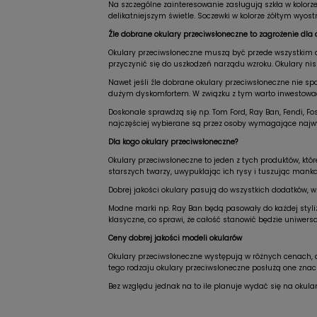
Na szczególne zainteresowanie zasługują szkła w kolorz
delikatniejszym świetle. Soczewki w kolorze żółtym wyost
Źle dobrane okulary przeciwsłoneczne to zagrożenie dla 
Okulary przeciwsłoneczne muszą być przede wszystkim do
przyczynić się do uszkodzeń narządu wzroku. Okulary nisk
Nawet jeśli źle dobrane okulary przeciwsłoneczne nie sp
dużym dyskomfortem. W związku z tym warto inwestować
Doskonale sprawdzą się np. Tom Ford, Ray Ban, Fendi, Fo
najczęściej wybierane są przez osoby wymagające najwyż
Dla kogo okulary przeciwsłoneczne?
Okulary przeciwsłoneczne to jeden z tych produktów, któ
starszych twarzy, uwypuklając ich rysy i tuszując mank
Dobrej jakości okulary pasują do wszystkich dodatków, w 
Modne marki np. Ray Ban będą pasowały do każdej styliza
klasyczne, co sprawi, że całość stanowić będzie uniwersa
Ceny dobrej jakości modeli okularów
Okulary przeciwsłoneczne występują w różnych cenach, d
tego rodzaju okulary przeciwsłoneczne posłużą one znacz
Bez względu jednak na to ile planuje wydać się na okula