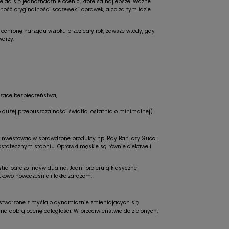
 da się jednoznacznie ocenić, które są najlepsze. Ważne
ść oryginalności soczewek i oprawek, a co za tym idzie
 ochronę narządu wzroku przez cały rok, zawsze wtedy, gdy
warzy.
czące bezpieczeństwa,
o dużej przepuszczalności światła, ostatnia o minimalnej).
 i inwestować w sprawdzone produkty np. Ray Ban, czy Gucci.
ostatecznym stopniu. Oprawki męskie są równie ciekawe i
stia bardzo indywidualna. Jedni preferują klasyczne
ątkowo nowocześnie i lekko zarazem.
y stworzone z myślą o dynamicznie zmieniających się
 na dobrą ocenę odległości. W przeciwieństwie do zielonych,