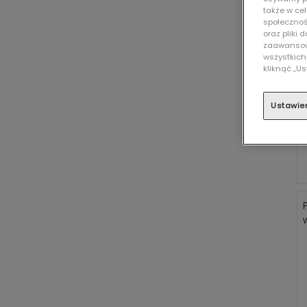
także w ce
społecznośc
oraz pliki
zaawansowa
wszystkich
kliknąć „
Ustawie