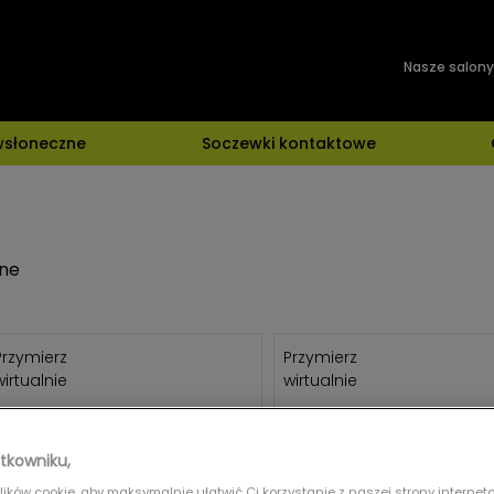
Nasze salony
wsłoneczne
Soczewki kontaktowe
zne
Przymierz
Przymierz
wirtualnie
wirtualnie
UNOFFICIAL
UNOFFICIAL
UNOFFICIAL UNSU0103 DDN0
UNOFFICIAL UNSU0050P D
tkowniku,
ików cookie, aby maksymalnie ułatwić Ci korzystanie z naszej strony interneto