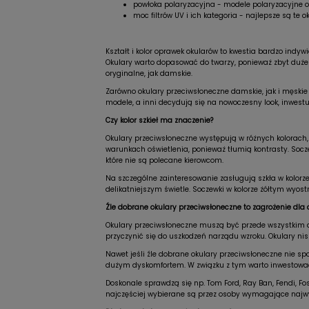
powłoka polaryzacyjna - modele polaryzacyjne o
moc filtrów UV i ich kategoria - najlepsze są te
Kształt i kolor oprawek okularów to kwestia bardzo indy
Okulary warto dopasować do twarzy, ponieważ zbyt duże
oryginalne, jak damskie.
Zarówno okulary przeciwsłoneczne damskie, jak i męskie 
modele, a inni decydują się na nowoczesny look, inwestu
Czy kolor szkieł ma znaczenie?
Okulary przeciwsłoneczne występują w różnych kolorach, 
warunkach oświetlenia, ponieważ tłumią kontrasty. Socze
które nie są polecane kierowcom.
Na szczególne zainteresowanie zasługują szkła w kolorz
delikatniejszym świetle. Soczewki w kolorze żółtym wyost
Źle dobrane okulary przeciwsłoneczne to zagrożenie dla 
Okulary przeciwsłoneczne muszą być przede wszystkim do
przyczynić się do uszkodzeń narządu wzroku. Okulary nisk
Nawet jeśli źle dobrane okulary przeciwsłoneczne nie sp
dużym dyskomfortem. W związku z tym warto inwestować
Doskonale sprawdzą się np. Tom Ford, Ray Ban, Fendi, Fo
najczęściej wybierane są przez osoby wymagające najwyż