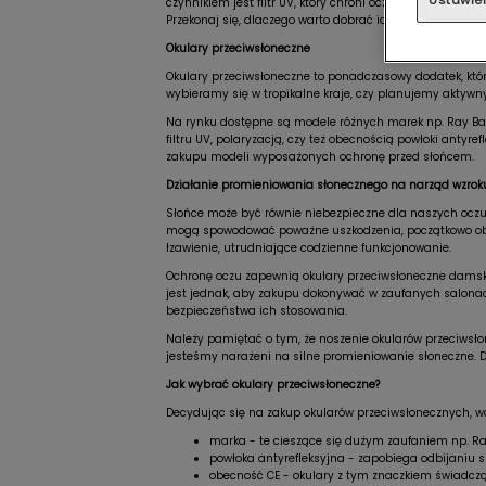
Ustawie
czynnikiem jest filtr UV, który chroni oczy przed szkod
Przekonaj się, dlaczego warto dobrać idealne oprawki i sz
Okulary przeciwsłoneczne
Okulary przeciwsłoneczne to ponadczasowy dodatek, który
wybieramy się w tropikalne kraje, czy planujemy aktywny 
Na rynku dostępne są modele różnych marek np. Ray Ban 
filtru UV, polaryzacją, czy też obecnością powłoki antyre
zakupu modeli wyposażonych ochronę przed słońcem.
Działanie promieniowania słonecznego na narząd wzrok
Słońce może być równie niebezpieczne dla naszych oczu, 
mogą spowodować poważne uszkodzenia, początkowo objaw
łzawienie, utrudniające codzienne funkcjonowanie.
Ochronę oczu zapewnią okulary przeciwsłoneczne damskie
jest jednak, aby zakupu dokonywać w zaufanych salonac
bezpieczeństwa ich stosowania.
Należy pamiętać o tym, że noszenie okularów przeciwsło
jesteśmy narażeni na silne promieniowanie słoneczne. Do
Jak wybrać okulary przeciwsłoneczne?
Decydując się na zakup okularów przeciwsłonecznych, w
marka - te cieszące się dużym zaufaniem np. Ray
powłoka antyrefleksyjna - zapobiega odbijaniu si
obecność CE - okulary z tym znaczkiem świadczą