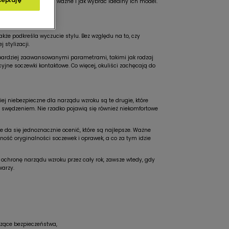
ceptuję
znych latem jest tak ważne i jak wybrać idealny ich model.
kże podkreśla wyczucie stylu. Bez względu na to, czy
 stylizacji.
e bardziej zaawansowanymi parametrami, takimi jak rodzaj
kcyjne soczewki kontaktowe. Co więcej, okuliści zachęcają do
ej niebezpieczne dla narządu wzroku są te drugie, które
swędzeniem. Nie rzadko pojawią się również niekomfortowe
 da się jednoznacznie ocenić, które są najlepsze. Ważne
ść oryginalności soczewek i oprawek, a co za tym idzie
 ochronę narządu wzroku przez cały rok, zawsze wtedy, gdy
warzy.
czące bezpieczeństwa,