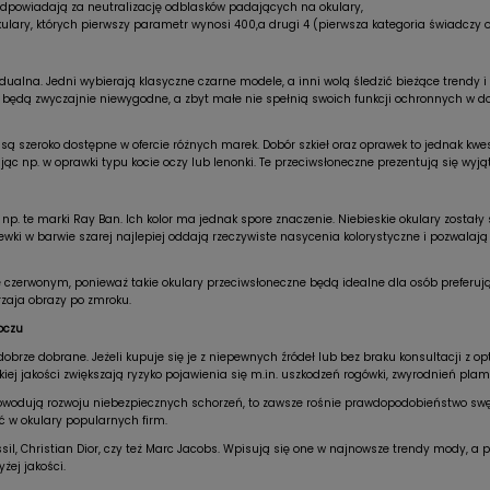
dpowiadają za neutralizację odblasków padających na okulary,
 okulary, których pierwszy parametr wynosi 400,a drugi 4 (pierwsza kategoria świadczy 
widualna. Jedni wybierają klasyczne czarne modele, a inni wolą śledzić bieżące trendy
 będą zwyczajnie niewygodne, a zbyt małe nie spełnią swoich funkcji ochronnych w d
są szeroko dostępne w ofercie różnych marek. Dobór szkieł oraz oprawek to jednak kwe
jąc np. w oprawki typu kocie oczy lub lenonki. Te przeciwsłoneczne prezentują się wyj
np. te marki Ray Ban. Ich kolor ma jednak spore znaczenie. Niebieskie okulary został
wki w barwie szarej najlepiej oddają rzeczywiste nasycenia kolorystyczne i pozwalają
e czerwonym, ponieważ takie okulary przeciwsłoneczne będą idealne dla osób preferuj
rzaja obrazy po zmroku.
oczu
brze dobrane. Jeżeli kupuje się je z niepewnych źródeł lub bez braku konsultacji z
iej jakości zwiększają ryzyko pojawienia się m.in. uszkodzeń rogówki, zwyrodnień plamki
owodują rozwoju niebezpiecznych schorzeń, to zawsze rośnie prawdopodobieństwo swędze
 w okulary popularnych firm.
ssil, Christian Dior, czy też Marc Jacobs. Wpisują się one w najnowsze trendy mody, 
ej jakości.