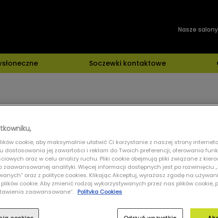
Nasze salony
wsłoneczne
Soczewki kontaktowe
zne
tkowniku,
ików cookie, aby maksymalnie ułatwić Ci korzystanie z naszej strony interneto
lu dostosowania jej zawartości i reklam do Twoich preferencji, oferowania fun
iowych oraz w celu analizy ruchu. Pliki cookie obejmują pliki związane z kier
 do zaawansowanej analityki. Więcej informacji dostępnych jest po rozwinięciu
nych” oraz z polityce cookies. Klikając Akceptuj, wyrażasz zgodę na używan
 plików cookie. Aby zmienić rodzaj wykorzystywanych przez nas plików cookie, 
Ustawienia zaawansowane”.
Polityka Cookies
okularów przeciwsłonecznych, najlepiej dopasowanych do kształtu twarzy, modnych i t