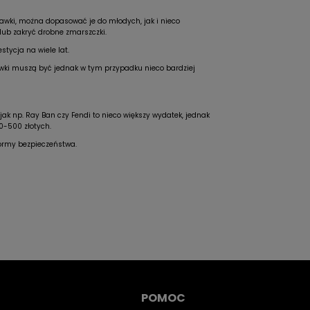
prawki, można dopasować je do młodych, jak i nieco
lub zakryć drobne zmarszczki.
stycja na wiele lat.
prawki muszą być jednak w tym przypadku nieco bardziej
ak np. Ray Ban czy Fendi to nieco większy wydatek, jednak
0-500 złotych.
normy bezpieczeństwa.
POMOC