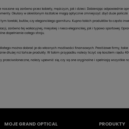
re noszone są zarówno przez kobiety, mężczyzn, jak i dzieci. Dobierając odpowiednie o
amenty. Okulary w określonym kształcie mogą optycznie zmniejszyć zbyt duże policzki 
tym torebki, butów, czy eleganckiego garnituru. Kupno takich produktów to często inwe
cji, zarówno tej wakacyjnej, miejskiej i nieco eleganckiej, jak i typowo sportowej. O
lne dopełnienie całego stroju.
latego można dobrać je do własnych możliwości finansowych. Prestiżowe firmy, takie j
nie dłużej niż tańsze produkty. W takim przypadku należy liczyć się kosztem rzędu 40
ry przeciwsłoneczne, należy upewnić się, czy są one oryginalne i spełniają wszystkie 
MOJE GRAND OPTICAL
PRODUKTY