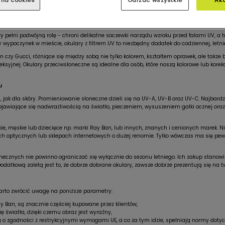
nia cookies
Odrzuć wszystkie
Ak
liwym promieniowaniem słonecznym. Sprawdź, dlaczego noszenie okularów przeciwsłonec
kła.
 pełni podwójną rolę - chroni delikatne soczewki narządu wzroku przed falami UV, a ta
wypoczynek w mieście, okulary z filtrem UV to niezbędny dodatek do codziennej, letniej
czy Gucci, różniące się między sobą nie tylko kolorem, kształtem oprawek, ale takż
fleksyjnej. Okulary przeciwsłoneczne są idealne dla osób, które noszą kolorowe lub kore
u
jak dla skóry. Promieniowanie słoneczne dzieli się na UV-A, UV-B oraz UV-C. Najbardzi
iające się nadwrażliwością na światło, pieczeniem, wysuszeniem gałki ocznej oraz 
, męskie lub dziecięce np. marki Ray Ban, lub innych, znanych i cenionych marek. Nie
h optycznych lub sklepach internetowych o dużej renomie. Tylko wówczas ma się pewno
necznych nie powinno ograniczać się wyłącznie do sezonu letniego. Ich zakup stanowi
datkową zaletą jest to, że dobrze dobrane okulary, zawsze dobrze prezentują się na t
arto zwrócić uwagę na poniższe parametry:
 Ban, są znacznie częściej kupowane przez klientów,
ę światła, dzięki czemu obraz jest wyraźny,
 o zgodności z restrykcyjnymi wymogami UE, a co za tym idzie, spełniają normy doty