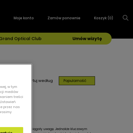
Moje konto
Zamów ponownie
Koszyk (
0
)
Grand Optical Club
Umów wizytę
Sortuj według
Popularność
wej, w tym
kcji mediów
owaniem treści
 „Ustawień
ie przez nas
prosimy
akich, które będą przyciągały uwagę. Jednakże kluczowym