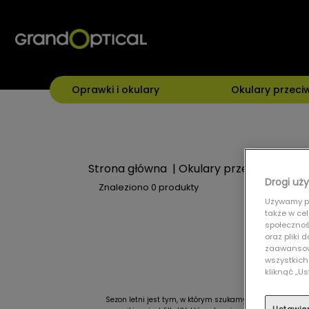
Oprawki i okulary
Okulary przeci
Strona główna
|
Okulary przeciwsłonec
Drogi uży
Znaleziono
0 produkty
Używamy pl
także w ce
społecznośc
oraz pliki
zaawansowa
wszystkich
kliknąć „
Sezon letni jest tym, w którym szukamy dobrej jakości 