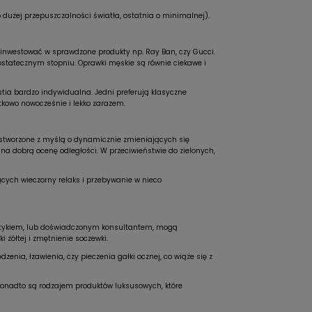
o dużej przepuszczalności światła, ostatnia o minimalnej).
 i inwestować w sprawdzone produkty np. Ray Ban, czy Gucci.
ostatecznym stopniu. Oprawki męskie są równie ciekawe i
stia bardzo indywidualna. Jedni preferują klasyczne
ątkowo nowocześnie i lekko zarazem.
y stworzone z myślą o dynamicznie zmieniających się
 na dobrą ocenę odległości. W przeciwieństwie do zielonych,
ących wieczorny relaks i przebywanie w nieco
 optykiem, lub doświadczonym konsultantem, mogą
 żółtej i zmętnienie soczewki.
nia, łzawienia, czy pieczenia gałki ocznej, co wiąże się z
a ponadto są rodzajem produktów luksusowych, które