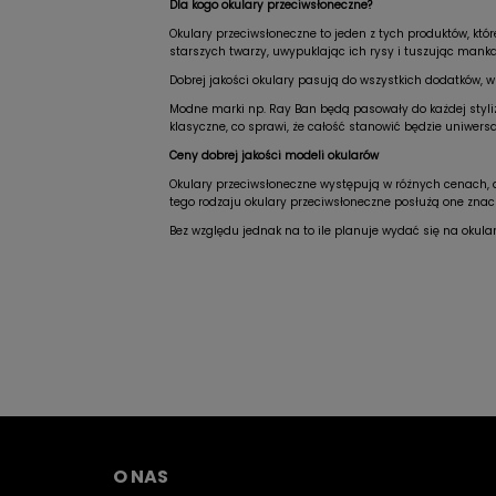
Dla kogo okulary przeciwsłoneczne?
Okulary przeciwsłoneczne to jeden z tych produktów, któ
starszych twarzy, uwypuklając ich rysy i tuszując mank
Dobrej jakości okulary pasują do wszystkich dodatków, w 
Modne marki np. Ray Ban będą pasowały do każdej styliza
klasyczne, co sprawi, że całość stanowić będzie uniwersa
Ceny dobrej jakości modeli okularów
Okulary przeciwsłoneczne występują w różnych cenach, d
tego rodzaju okulary przeciwsłoneczne posłużą one znacz
Bez względu jednak na to ile planuje wydać się na okula
O NAS