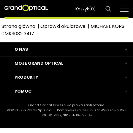
Koszyk(
0
)
Strona główna
|
Oprawki okularowe
|
MICHAEL KORS
0MK3032 3417
O NAS
MOJE GRAND OPTICAL
PRODUKTY
POMOC
Grand Optical © Wszelkie prawa zastrzeżone.
VISION EXPRESS SP Sp. z o.o. ul. Domaniewska 39, 02-672 Warszawa, KRS
0000017397, NIP 951-19-72-542