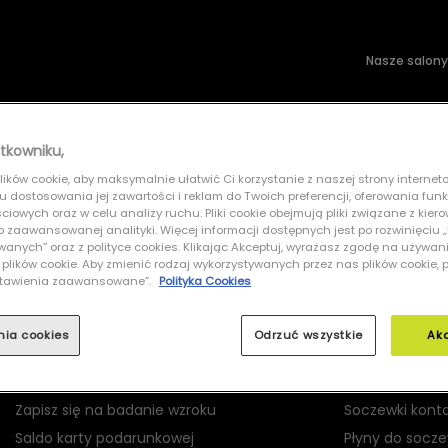
Nasze salony
wsłoneczne
Soczewki kontaktowe
tkowniku,
ików cookie, aby maksymalnie ułatwić Ci korzystanie z naszej strony interneto
CIAL 0UO1150 002
lu dostosowania jej zawartości i reklam do Twoich preferencji, oferowania fun
iowych oraz w celu analizy ruchu. Pliki cookie obejmują pliki związane z kier
 do zaawansowanej analityki. Więcej informacji dostępnych jest po rozwinięciu
nych” oraz z polityce cookies. Klikając Akceptuj, wyrażasz zgodę na używan
 plików cookie. Aby zmienić rodzaj wykorzystywanych przez nas plików cookie, 
Ustawienia zaawansowane”.
Polityka Cookies
MOJE GRAND OPTICAL
PRODUKTY
nia cookies
Odrzuć wszystkie
Ak
Logowanie
Okulary korekc
Rejestracja
Okulary przec
Zapisz się na badanie wzroku
Soczewki kont
Saldo karty podarunkowej
Płyny do socz