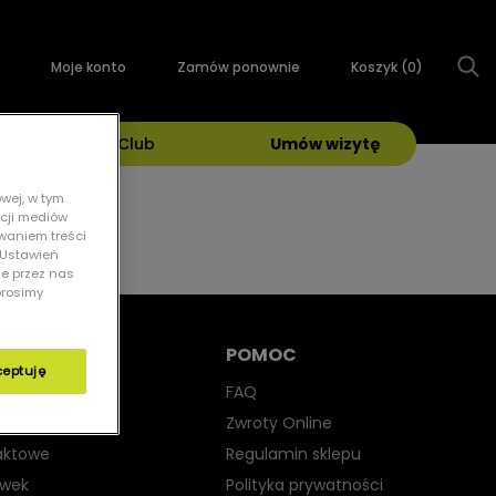
Moje konto
Zamów ponownie
Koszyk (
0
)
Grand Optical Club
Umów wizytę
wej, w tym
kcji mediów
owaniem treści
 „Ustawień
ie przez nas
prosimy
POMOC
ceptuję
yjne
FAQ
iwsłoneczne
Zwroty Online
aktowe
Regulamin sklepu
ewek
Polityka prywatności