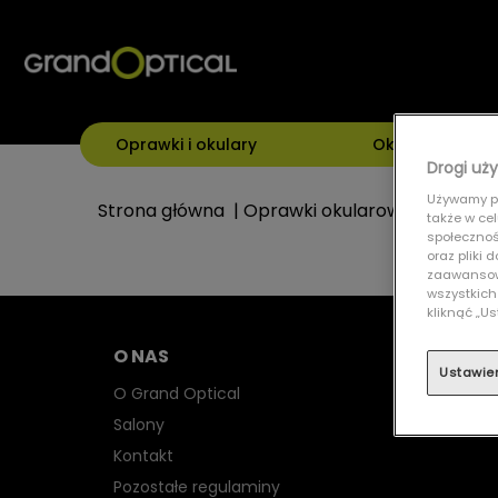
Oprawki i okulary
Okulary przeci
Drogi uży
Używamy pl
Strona główna
|
Oprawki okularowe
|
UNOFFI
także w ce
społecznośc
oraz pliki
zaawansowa
wszystkich
kliknąć „
O NAS
Ustawie
O Grand Optical
Salony
Kontakt
Pozostałe regulaminy