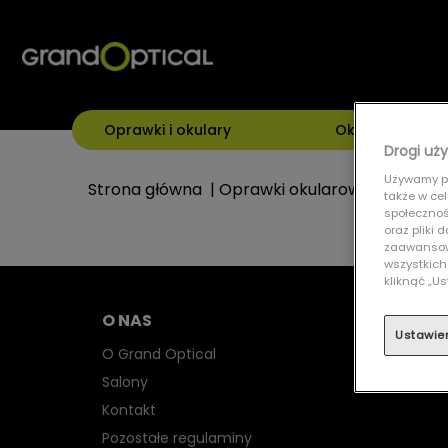
Oprawki i okulary
Okulary przeci
Drogi uży
Używamy pl
Strona główna
|
Oprawki okularowe
|
DOLCE 
także w ce
społecznośc
oraz pliki
zaawansowa
wszystkich
kliknąć „
O NAS
Ustawie
O Grand Optical
Salony
Kontakt
Pozostałe regulaminy