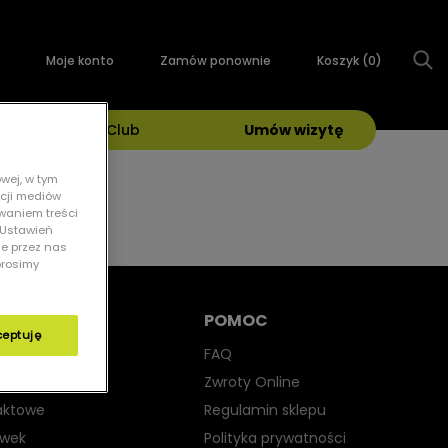
Moje konto
Zamów ponownie
Koszyk (
0
)
Grand Optical Club
Umów wizytę
wej, w tym
kcji mediów
owaniem treści
 „Ustawień
ie przez nas
prosimy
POMOC
ceptuję
yjne
FAQ
iwsłoneczne
Zwroty Online
aktowe
Regulamin sklepu
ewek
Polityka prywatności