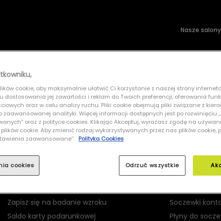
Nasze salony
wsłoneczne
Soczewki kontaktowe
tkowniku,
ików cookie, aby maksymalnie ułatwić Ci korzystanie z naszej strony interneto
& GABBANA 0DG3380 3403
lu dostosowania jej zawartości i reklam do Twoich preferencji, oferowania fun
iowych oraz w celu analizy ruchu. Pliki cookie obejmują pliki związane z kier
 do zaawansowanej analityki. Więcej informacji dostępnych jest po rozwinięciu
nych” oraz z polityce cookies. Klikając Akceptuj, wyrażasz zgodę na używan
 plików cookie. Aby zmienić rodzaj wykorzystywanych przez nas plików cookie, 
Ustawienia zaawansowane”.
Polityka Cookies
MOJE GRAND OPTICAL
PRODUKTY
nia cookies
Odrzuć wszystkie
Ak
Logowanie
Okulary korekc
Rejestracja
Okulary przec
Zapisz się na badanie wzroku
Soczewki kont
Saldo karty podarunkowej
Płyny do socz