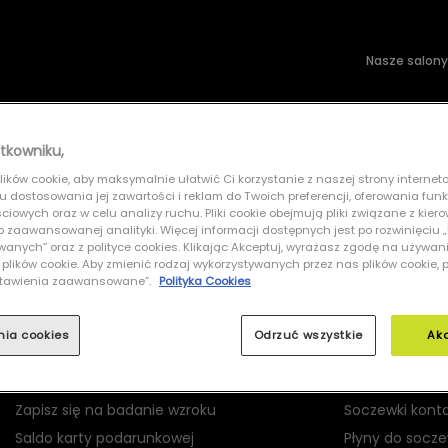
Nasze salony
wsłoneczne
Soczewki kontaktowe
tkowniku,
ików cookie, aby maksymalnie ułatwić Ci korzystanie z naszej strony interneto
N 0RX6375 2944 ESSE
lu dostosowania jej zawartości i reklam do Twoich preferencji, oferowania fun
iowych oraz w celu analizy ruchu. Pliki cookie obejmują pliki związane z kier
 do zaawansowanej analityki. Więcej informacji dostępnych jest po rozwinięciu
nych” oraz z polityce cookies. Klikając Akceptuj, wyrażasz zgodę na używan
 plików cookie. Aby zmienić rodzaj wykorzystywanych przez nas plików cookie, 
Ustawienia zaawansowane”.
Polityka Cookies
MOJE GRAND OPTICAL
PRODUKTY
nia cookies
Odrzuć wszystkie
Ak
Logowanie
Okulary korekc
Rejestracja
Okulary przec
Zapisz się na badanie wzroku
Soczewki kont
Saldo karty podarunkowej
Płyny do socz