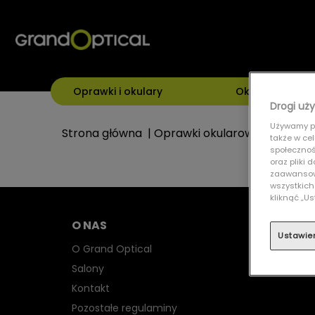
Oprawki i okulary
Okulary przeci
Drogi uży
Używamy pl
Strona główna
|
Oprawki okularowe
|
RAY BA
także w ce
społecznośc
oraz pliki
zaawansowa
wszystkich
kliknąć „
O NAS
Ustawie
O Grand Optical
Salony
Kontakt
Pozostałe regulaminy