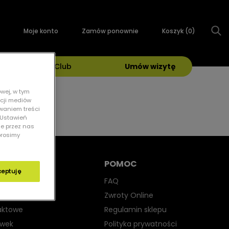
Moje konto
Zamów ponownie
Koszyk (
0
)
Grand Optical Club
Umów wizytę
wej, w tym
kcji mediów
owaniem treści
 „Ustawień
ie przez nas
prosimy
POMOC
ceptuję
yjne
FAQ
iwsłoneczne
Zwroty Online
aktowe
Regulamin sklepu
ewek
Polityka prywatności