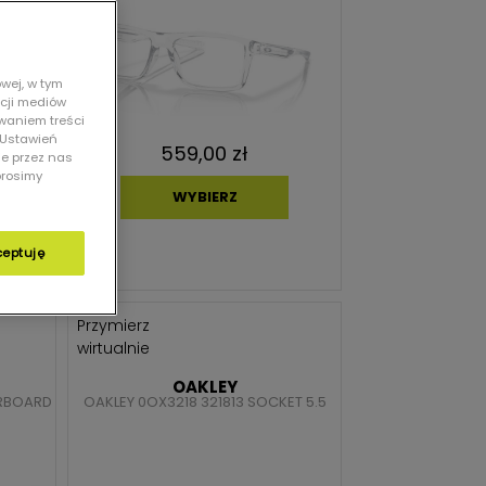
wej, w tym
kcji mediów
owaniem treści
 „Ustawień
559,00 zł
ie przez nas
prosimy
WYBIERZ
ceptuję
Przymierz
wirtualnie
OAKLEY
ERBOARD
OAKLEY 0OX3218 321813 SOCKET 5.5