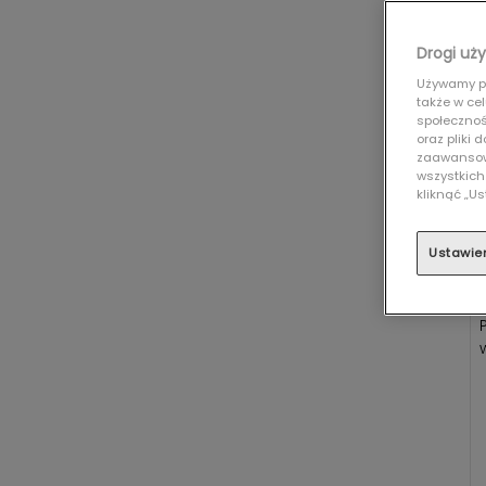
Drogi uży
Używamy pl
także w ce
społecznośc
oraz pliki
zaawansowa
wszystkich
kliknąć „
Ustawie