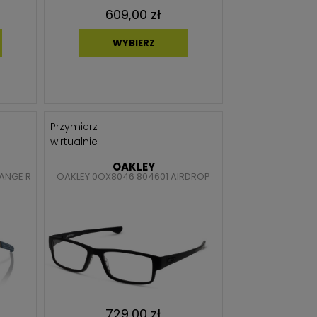
609,00 zł
WYBIERZ
Przymierz
wirtualnie
OAKLEY
HANGE R
OAKLEY 0OX8046 804601 AIRDROP
729,00 zł