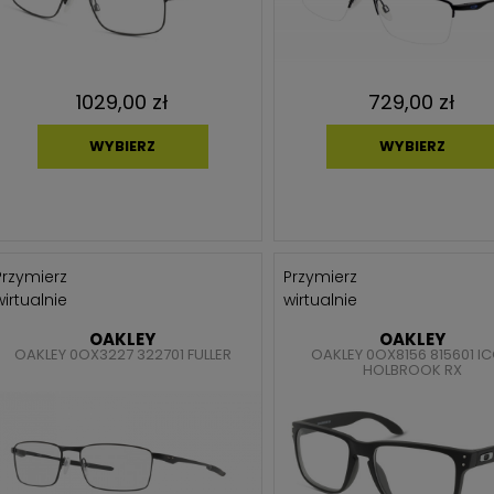
1029,00 zł
729,00 zł
WYBIERZ
WYBIERZ
Przymierz
Przymierz
wirtualnie
wirtualnie
OAKLEY
OAKLEY
OAKLEY 0OX3227 322701 FULLER
OAKLEY 0OX8156 815601 I
HOLBROOK RX