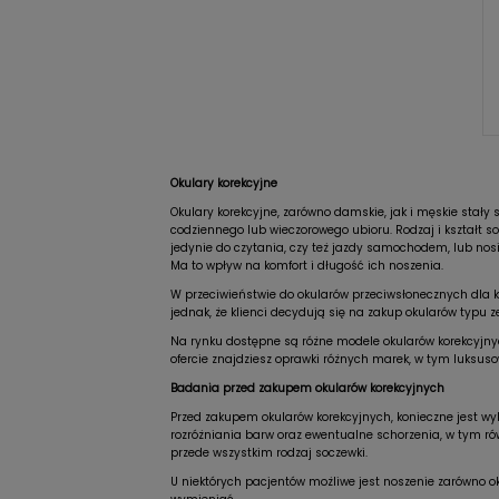
Okulary korekcyjne
Okulary korekcyjne, zarówno damskie, jak i męskie stał
codziennego lub wieczorowego ubioru. Rodzaj i kształt s
jedynie do czytania, czy też jazdy samochodem, lub nosi
Ma to wpływ na komfort i długość ich noszenia.
W przeciwieństwie do okularów przeciwsłonecznych dla ko
jednak, że klienci decydują się na zakup okularów typu 
Na rynku dostępne są różne modele okularów korekcyjnych
ofercie znajdziesz oprawki różnych marek, w tym luksus
Badania przed zakupem okularów korekcyjnych
Przed zakupem okularów korekcyjnych, konieczne jest wy
rozróżniania barw oraz ewentualne schorzenia, w tym 
przede wszystkim rodzaj soczewki.
U niektórych pacjentów możliwe jest noszenie zarówno o