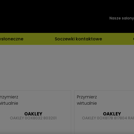
Nasze salony
wsłoneczne
Soczewki kontaktowe
Przymierz
Przymierz
wirtualnie
wirtualnie
OAKLEY
OAKLEY
OAKLEY 0OX8032 803201
OAKLEY 0OX8178 817804 RA