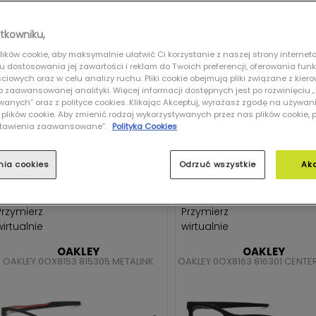
tkowniku,
ików cookie, aby maksymalnie ułatwić Ci korzystanie z naszej strony interneto
lu dostosowania jej zawartości i reklam do Twoich preferencji, oferowania fun
iowych oraz w celu analizy ruchu. Pliki cookie obejmują pliki związane z kier
 do zaawansowanej analityki. Więcej informacji dostępnych jest po rozwinięciu
609,00 zł
559,00 zł
nych” oraz z polityce cookies. Klikając Akceptuj, wyrażasz zgodę na używan
 plików cookie. Aby zmienić rodzaj wykorzystywanych przez nas plików cookie, 
Ustawienia zaawansowane”.
Polityka Cookies
WYBIERZ
WYBIERZ
nia cookies
Odrzuć wszystkie
Ak
Przymierz
Przymierz
wirtualnie
wirtualnie
OAKLEY
OAKLEY
OAKLEY 0OX8153 815305 METALINK
OAKLEY 0OX8163 816301 CENT