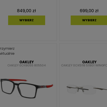
849,00 zł
699,00 zł
WYBIERZ
WYBIERZ
Przymierz
wirtualnie
OAKLEY
OAKLEY
OAKLEY 0OX8055 805504
OAKLEY 0OX5118 511801 WINGF