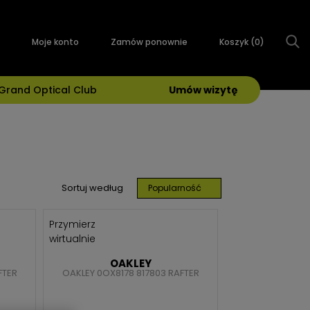
Moje konto
Zamów ponownie
Koszyk (
0
)
Grand Optical Club
Umów wizytę
Sortuj według
Popularność
Przymierz
wirtualnie
OAKLEY
FTER
OAKLEY 0OX8178 817803 RAFTER