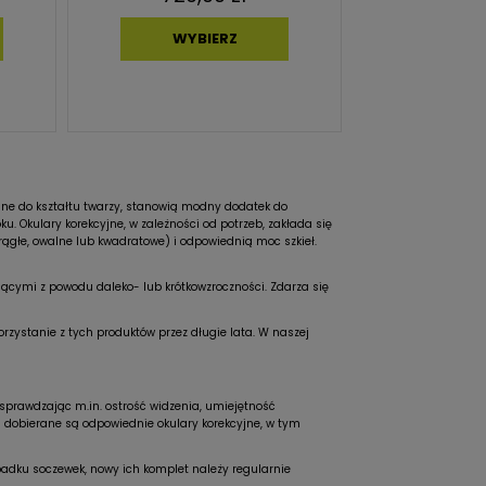
WYBIERZ
rane do kształtu twarzy, stanowią modny dodatek do
u. Okulary korekcyjne, w zależności od potrzeb, zakłada się
krągłe, owalne lub kwadratowe) i odpowiednią moc szkieł.
piącymi z powodu daleko- lub krótkowzroczności. Zdarza się
rzystanie z tych produktów przez długie lata. W naszej
sprawdzając m.in. ostrość widzenia, umiejętność
dobierane są odpowiednie okulary korekcyjne, w tym
padku soczewek, nowy ich komplet należy regularnie