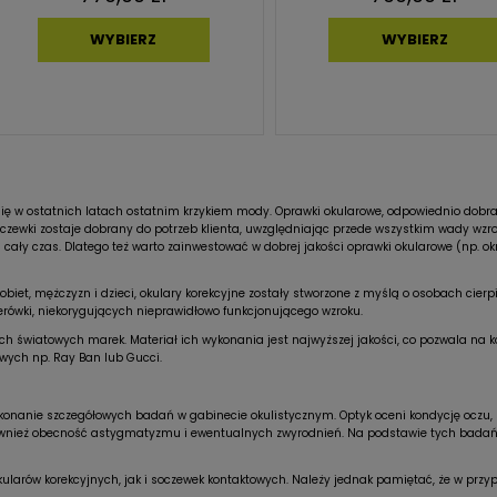
WYBIERZ
WYBIERZ
y się w ostatnich latach ostatnim krzykiem mody. Oprawki okularowe, odpowiednio dob
oczewki zostaje dobrany do potrzeb klienta, uwzględniając przede wszystkim wady wzrok
 cały czas. Dlatego też warto zainwestować w dobrej jakości oprawki okularowe (np. o
biet, mężczyzn i dzieci, okulary korekcyjne zostały stworzone z myślą o osobach cier
zerówki, niekorygujących nieprawidłowo funkcjonującego wzroku.
 światowych marek. Materiał ich wykonania jest najwyższej jakości, co pozwala na ko
owych np. Ray Ban lub Gucci.
konanie szczegółowych badań w gabinecie okulistycznym. Optyk oceni kondycję oczu, 
również obecność astygmatyzmu i ewentualnych zwyrodnień. Na podstawie tych badań 
kularów korekcyjnych, jak i soczewek kontaktowych. Należy jednak pamiętać, że w przy