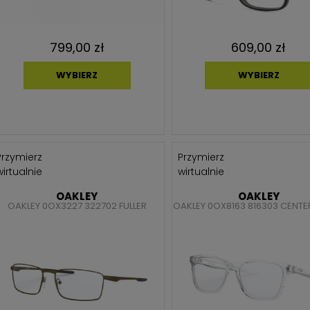
799,00 zł
609,00 zł
WYBIERZ
WYBIERZ
Przymierz
Przymierz
wirtualnie
wirtualnie
OAKLEY
OAKLEY
OAKLEY 0OX3227 322702 FULLER
OAKLEY 0OX8163 816303 CENT