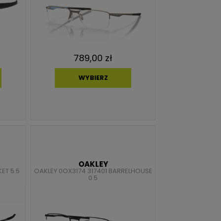
789,00 zł
WYBIERZ
OAKLEY
ET 5.5
OAKLEY 0OX3174 317401 BARRELHOUSE
0.5