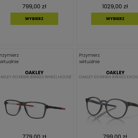
799,00 zł
1029,00 zł
WYBIERZ
WYBIERZ
Przymierz
Przymierz
wirtualnie
wirtualnie
OAKLEY
OAKLEY
AKLEY 0OX8166 816603 WHEEL HOUSE
OAKLEY 0OX8184 818402 EXC
779,00 zł
799,00 zł