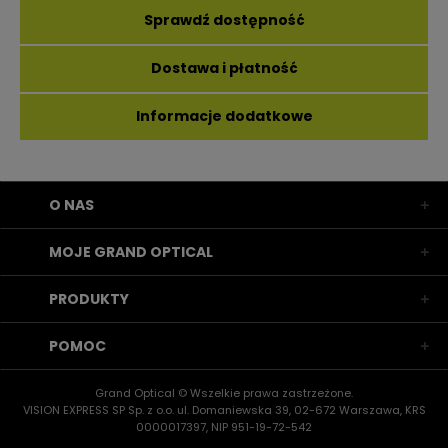
Sprawdź dostępność
Dostawa i płatność
Informacje dodatkowe
O NAS
MOJE GRAND OPTICAL
PRODUKTY
POMOC
Grand Optical © Wszelkie prawa zastrzeżone.
VISION EXPRESS SP Sp. z o.o. ul. Domaniewska 39, 02-672 Warszawa, KRS
0000017397, NIP 951-19-72-542