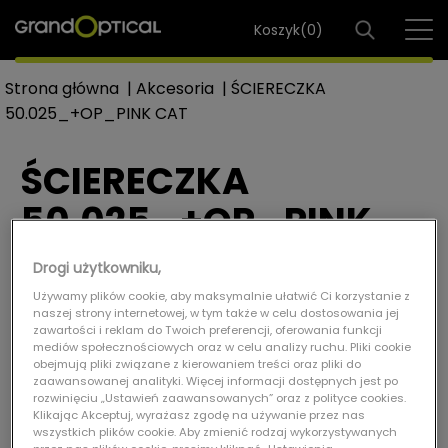
Koszyk(
0
)
Strona główna
|
Akcesoria
|
ŚCIERECZKA
50.025_+OP_PINK CAT
ŚCIERECZKA
50.025_+OP_PINK
CAT
Drogi użytkowniku,
ŚCIERECZKA 50.025_+OP_PINK CAT
Używamy plików cookie, aby maksymalnie ułatwić Ci korzystanie z
naszej strony internetowej, w tym także w celu dostosowania jej
Ref: AKC.1000110
zawartości i reklam do Twoich preferencji, oferowania funkcji
mediów społecznościowych oraz w celu analizy ruchu. Pliki cookie
obejmują pliki związane z kierowaniem treści oraz pliki do
zaawansowanej analityki. Więcej informacji dostępnych jest po
rozwinięciu „Ustawień zaawansowanych” oraz z polityce cookies.
Klikając Akceptuj, wyrażasz zgodę na używanie przez nas
wszystkich plików cookie. Aby zmienić rodzaj wykorzystywanych