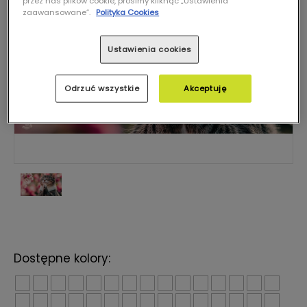
przez nas plików cookie, prosimy kliknąć „Ustawienia
zaawansowane”.
Polityka Cookies
Ustawienia cookies
Odrzuć wszystkie
Akceptuję
Dostępne kolory: