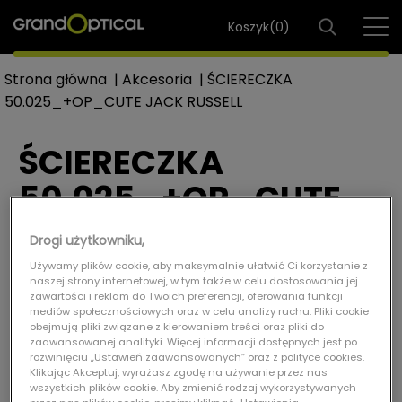
Koszyk(
0
)
Strona główna
|
Akcesoria
|
ŚCIERECZKA
50.025_+OP_CUTE JACK RUSSELL
ŚCIERECZKA
50.025_+OP_CUTE
JACK RUSSELL
Drogi użytkowniku,
ŚCIERECZKA 50.025_+OP_CUTE JACK RUSSELL
Używamy plików cookie, aby maksymalnie ułatwić Ci korzystanie z
naszej strony internetowej, w tym także w celu dostosowania jej
Ref: AKC.1000135
zawartości i reklam do Twoich preferencji, oferowania funkcji
mediów społecznościowych oraz w celu analizy ruchu. Pliki cookie
obejmują pliki związane z kierowaniem treści oraz pliki do
zaawansowanej analityki. Więcej informacji dostępnych jest po
rozwinięciu „Ustawień zaawansowanych” oraz z polityce cookies.
Klikając Akceptuj, wyrażasz zgodę na używanie przez nas
wszystkich plików cookie. Aby zmienić rodzaj wykorzystywanych