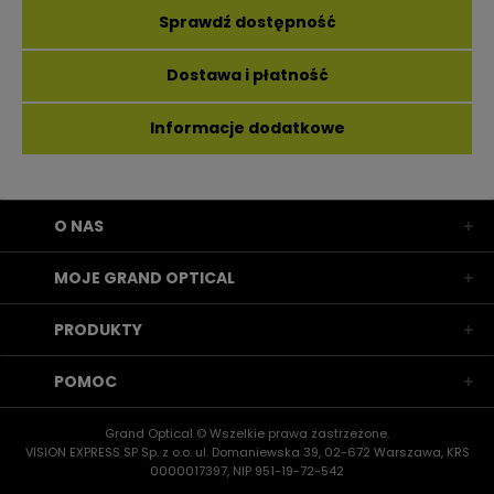
Sprawdź dostępność
Dostawa i płatność
Informacje dodatkowe
O NAS
MOJE GRAND OPTICAL
PRODUKTY
POMOC
Grand Optical © Wszelkie prawa zastrzeżone.
VISION EXPRESS SP Sp. z o.o. ul. Domaniewska 39, 02-672 Warszawa, KRS
0000017397, NIP 951-19-72-542