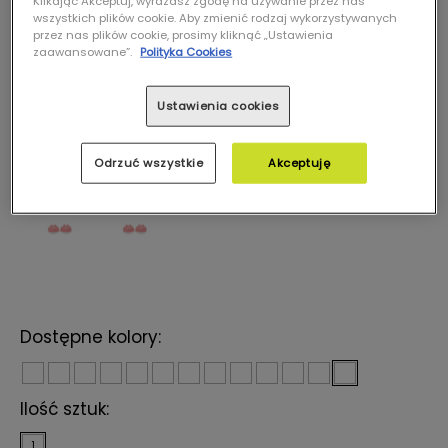
Klikając Akceptuj, wyrażasz zgodę na używanie przez nas
wszystkich plików cookie. Aby zmienić rodzaj wykorzystywanych
przez nas plików cookie, prosimy kliknąć „Ustawienia
zaawansowane”.
Polityka Cookies
Ustawienia cookies
Odrzuć wszystkie
Akceptuję
Dostępne kolory:
Ilość sztuk:
1