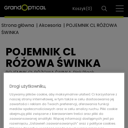
Koszyk(
0
)
Strona główna
|
Akcesoria
|
POJEMNIK CL RÓŻOWA
ŚWINKA
POJEMNIK CL
RÓŻOWA ŚWINKA
POJEMNIK CL RÓŻOWA ŚWINKA, Pink Black
Ref: AKC.400485
Drogi użytkowniku,
Używamy plików cookie, aby maksymalnie ułatwić Ci korzystanie z
naszej strony internetowej, w tym także w celu dostosowania jej
zawartości i reklam do Twoich preferencji, oferowania funkcji
mediów społecznościowych oraz w celu analizy ruchu. Pliki cookie
obejmują pliki związane z kierowaniem treści oraz pliki do
zaawansowanej analityki. Więcej informacji dostępnych jest po
rozwinięciu „Ustawień zaawansowanych” oraz z polityce cookies.