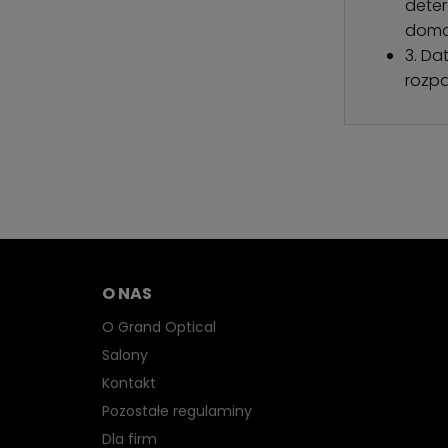
deter
domo
3. Da
rozp
O NAS
O Grand Optical
Salony
Kontakt
Pozostałe regulaminy
Dla firm