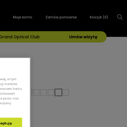
Moje konto
Zamów ponownie
Koszyk (
0
)
Grand Optical Club
Umów wizytę
wej, w tym
olory:
kcji mediów
owaniem treści
 „Ustawień
ie przez nas
prosimy
ceptuję