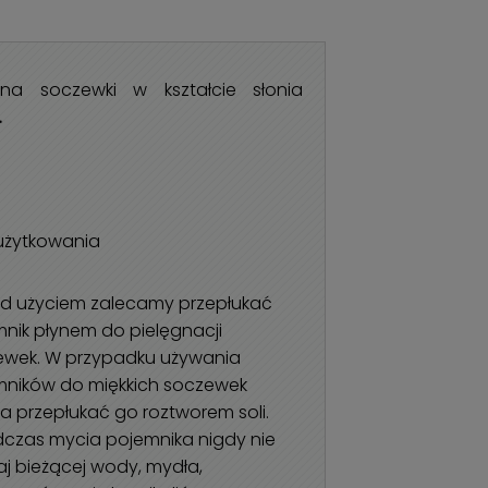
 na soczewki w kształcie słonia
.
 użytkowania
zed użyciem zalecamy przepłukać
nik płynem do pielęgnacji
ewek. W przypadku używania
mników do miękkich soczewek
 przepłukać go roztworem soli.
dczas mycia pojemnika nigdy nie
j bieżącej wody, mydła,