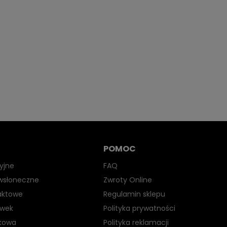
POMOC
yjne
FAQ
iwsłoneczne
Zwroty Online
aktowe
Regulamin sklepu
ewek
Polityka prywatności
kowa
Polityka reklamacji