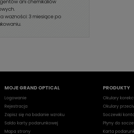
gentów ani chemikaliów
wych.
ta ważności: 3 miesiące po
akowaniu.
MOJE GRAND OPTICAL
PRODUKTY
Logowanie
Okulary korekc
Rejestracja
Okulary przec
Zapisz się na badanie wzroku
Soczewki kont
Saldo karty podarunkowej
Płyny do socz
Mapa strony
Karta podarun