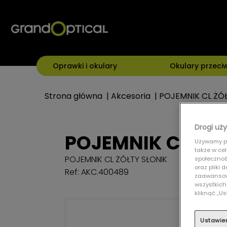
Oprawki i okulary
Okulary przeci
Strona główna
|
Akcesoria
|
POJEMNIK CL ŻÓŁ
Drogi uży
POJEMNIK CL ŻÓŁ
Używamy pl
także w ce
POJEMNIK CL ŻÓŁTY SŁONIK
społecznośc
oraz pliki
Ref: AKC.400489
zaawansowa
wszystkich
kliknąć „
Ustawie