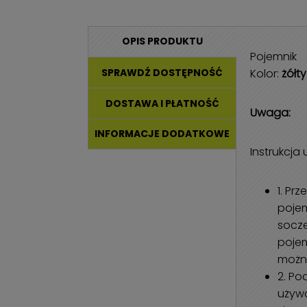
OPIS PRODUKTU
Pojemnik
Kolor:
żółty
SPRAWDŹ DOSTĘPNOŚĆ
DOSTAWA I PŁATNOŚĆ
Uwaga:
INFORMACJE DODATKOWE
Instrukcja
1. Pr
pojem
socz
poje
można
2. Po
używa