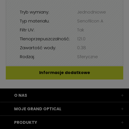
Tryb wymiany:
Jednodniowe
Typ materiału:
Senofilcon A
Filtr UV:
Tak
Tlenoprzepuszczalność:
121.0
Zawartość wody:
0.38
Rodzaj:
Sferyczne
Informacje dodatkowe
O NAS
MOJE GRAND OPTICAL
PRODUKTY