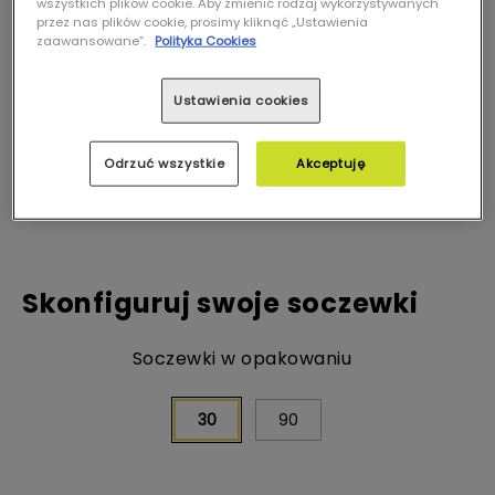
wszystkich plików cookie. Aby zmienić rodzaj wykorzystywanych
przez nas plików cookie, prosimy kliknąć „Ustawienia
zaawansowane”.
Polityka Cookies
Ustawienia cookies
Odrzuć wszystkie
Akceptuję
Skonfiguruj swoje soczewki
Soczewki w opakowaniu
30
90