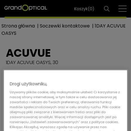
Koszyk(
0
)
Strona główna
|
Soczewki kontaktowe
|
1DAY ACUVUE
OASYS
ACUVUE
1DAY ACUVUE OASYS, 30
Drogi użytkowniku,
Używamy plików cookie, aby maksymalnie ułatwić Ci korzystanie z
naszej strony internetowej, w tym także w celu dostosowania jej
zawartości i reklam do Twoich preferencji, oferowania funkcji
mediów społecznościowych oraz w celu analizy ruchu. Pliki cookie
obejmują pliki związane z kierowaniem treści oraz pliki do
zaawansowanej analityki. Więcej informacji dostępnych jest po
rozwinięciu „Ustawień zaawansowanych” oraz z polityce cookies.
Klikając Akceptuj, wyrażasz zgodę na używanie przez nas