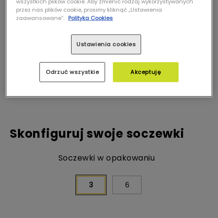
wszystkich plików cookie. Aby zmienić rodzaj wykorzystywanych
przez nas plików cookie, prosimy kliknąć „Ustawienia
zaawansowane”.
Polityka Cookies
Ustawienia cookies
Odrzuć wszystkie
Akceptuję
Skonfiguruj swoje soczewki
Soczewki w opakowaniu
3
6