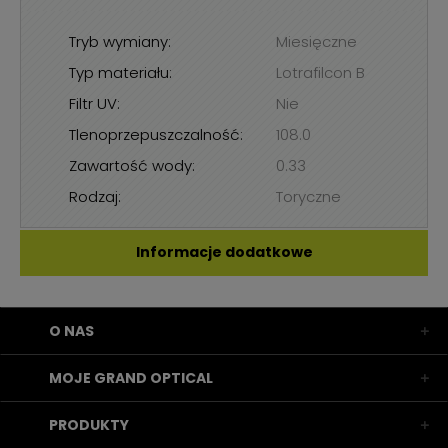
Tryb wymiany:
Miesięczne
Typ materiału:
Lotrafilcon B
Filtr UV:
Nie
Tlenoprzepuszczalność:
108.0
Zawartość wody:
0.33
Rodzaj:
Toryczne
Informacje dodatkowe
O NAS
MOJE GRAND OPTICAL
PRODUKTY