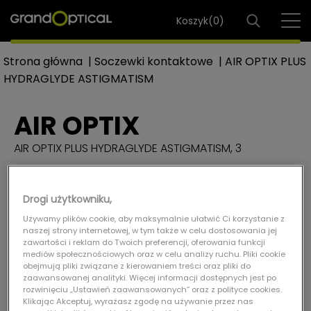
Koszyk(
0
)
Strona główna
|
Soczewki kontaktowe
|
AIR OPTIX PLUS
HYDRAGLYDE ASTIGMATISM
AIR OPTIX
AIR OPTIX PLUS HYDRAGLYDE ASTIGMATISM, 3
Drogi użytkowniku,
Używamy plików cookie, aby maksymalnie ułatwić Ci korzystanie z
naszej strony internetowej, w tym także w celu dostosowania jej
zawartości i reklam do Twoich preferencji, oferowania funkcji
mediów społecznościowych oraz w celu analizy ruchu. Pliki cookie
obejmują pliki związane z kierowaniem treści oraz pliki do
zaawansowanej analityki. Więcej informacji dostępnych jest po
rozwinięciu „Ustawień zaawansowanych” oraz z polityce cookies.
Klikając Akceptuj, wyrażasz zgodę na używanie przez nas