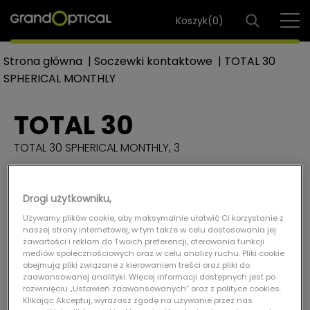
Koszyk(
0
)
Strona główna
|
Soczewki kontaktowe
|
TOTAL 30
SPHERICAL MONTHLY
TOTAL 30
TOTAL 30 SPHERICAL MONTHLY, 3
Drogi użytkowniku,
Używamy plików cookie, aby maksymalnie ułatwić Ci korzystanie z
naszej strony internetowej, w tym także w celu dostosowania jej
zawartości i reklam do Twoich preferencji, oferowania funkcji
mediów społecznościowych oraz w celu analizy ruchu. Pliki cookie
obejmują pliki związane z kierowaniem treści oraz pliki do
zaawansowanej analityki. Więcej informacji dostępnych jest po
rozwinięciu „Ustawień zaawansowanych” oraz z polityce cookies.
Klikając Akceptuj, wyrażasz zgodę na używanie przez nas