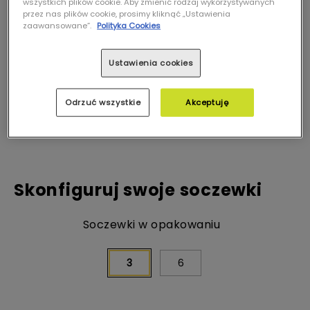
wszystkich plików cookie. Aby zmienić rodzaj wykorzystywanych
przez nas plików cookie, prosimy kliknąć „Ustawienia
zaawansowane”.
Polityka Cookies
Ustawienia cookies
Odrzuć wszystkie
Akceptuję
Skonfiguruj swoje soczewki
Soczewki w opakowaniu
3
6