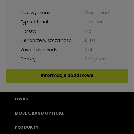
Tryb wymiany:
Miesięczne
Typ materiału:
Lehfilcon
Filtr UV:
Nie
Tlenoprzepuszczalność:
154.0
Zawartość wody:
0.55
Rodzaj:
Sferyczne
Informacje dodatkowe
O NAS
MOJE GRAND OPTICAL
PRODUKTY